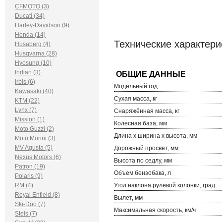
CFMOTO (3)
Ducati (34)
Harley-Davidson (9)
Honda (14)
Технические характери
Husaberg (4)
Husqvarna (28)
Hyosung (10)
Indian (3)
Irbis (6)
Модельный год
Kawasaki (40)
Сухая масса, кг
KTM (22)
Lynx (7)
Снаряжённая масса, кг
Mission (1)
Колесная база, мм
Moto Guzzi (2)
Длина х ширина х высота, мм
Moto Morini (3)
MV Agusta (5)
Дорожный просвет, мм
Nexus Motors (6)
Высота по седлу, мм
Patron (19)
Объем бензобака, л
Polaris (9)
RM (4)
Угол наклона рулевой колонки, град.
Royal Enfield (8)
Вылет, мм
Ski-Doo (7)
Максимальная скорость, км/ч
Stels (7)