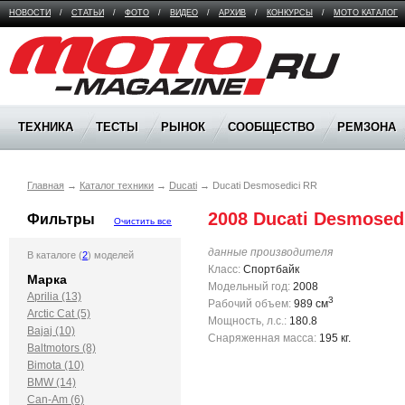
НОВОСТИ
/
СТАТЬИ
/
ФОТО
/
ВИДЕО
/
АРХИВ
/
КОНКУРСЫ
/
МОТО КАТАЛОГ
Moto Magazine
ТЕХНИКА
ТЕСТЫ
РЫНОК
СООБЩЕСТВО
РЕМЗОНА
Главная
→
Каталог техники
→
Ducati
→
Ducati Desmosedici RR
2008 Ducati Desmosed
Фильтры
Очистить все
данные производителя
В каталоге (
2
) моделей
Класс:
Спортбайк
Марка
Модельный год:
2008
Aprilia (13)
3
Рабочий объем:
989 см
Arctic Cat (5)
Мощность, л.с.:
180.8
Bajaj (10)
Снаряженная масса:
195 кг.
Baltmotors (8)
Bimota (10)
BMW (14)
Can-Am (6)