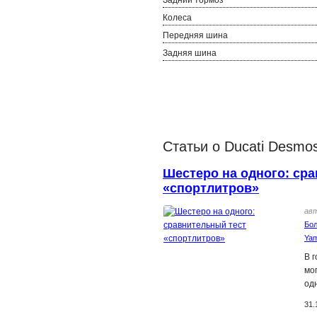
Колеса
Передняя шина
Задняя шина
Статьи о Ducati Desmos
Шестеро на одного: сра
«спортлитров»
ав
Бол
Ya
В г
мо
од
31.