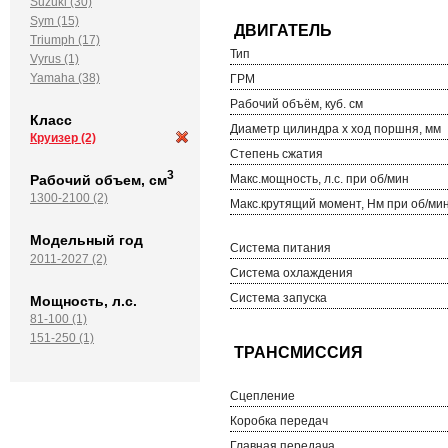
Suzuki (30)
Sym (15)
Triumph (17)
Тип
Vyrus (1)
Yamaha (38)
ГРМ
Рабочий объём, куб. см
Класс
Диаметр цилиндра х ход поршня, мм
Круизер
(2)
Степень сжатия
3
Рабочий объем, см
Макс.мощность, л.с. при об/мин
1300-2100 (2)
Макс.крутящий момент, Нм при об/ми
Модельный год
Система питания
2011-2027 (2)
Система охлаждения
Система запуска
Мощность, л.с.
81-100 (1)
151-250 (1)
Сцепление
Коробка передач
Главная передача