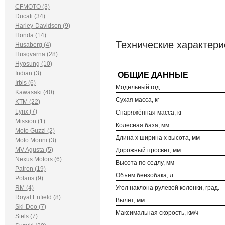
CFMOTO (3)
Ducati (34)
Harley-Davidson (9)
Honda (14)
Технические характери
Husaberg (4)
Husqvarna (28)
Hyosung (10)
Indian (3)
Irbis (6)
Модельный год
Kawasaki (40)
Сухая масса, кг
KTM (22)
Lynx (7)
Снаряжённая масса, кг
Mission (1)
Колесная база, мм
Moto Guzzi (2)
Длина х ширина х высота, мм
Moto Morini (3)
MV Agusta (5)
Дорожный просвет, мм
Nexus Motors (6)
Высота по седлу, мм
Patron (19)
Объем бензобака, л
Polaris (9)
RM (4)
Угол наклона рулевой колонки, град.
Royal Enfield (8)
Вылет, мм
Ski-Doo (7)
Максимальная скорость, км/ч
Stels (7)