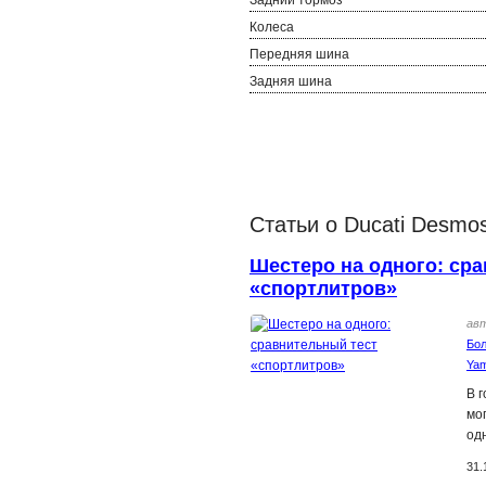
Колеса
Передняя шина
Задняя шина
Статьи о Ducati Desmos
Шестеро на одного: сра
«спортлитров»
ав
Бол
Ya
В г
мо
од
31.