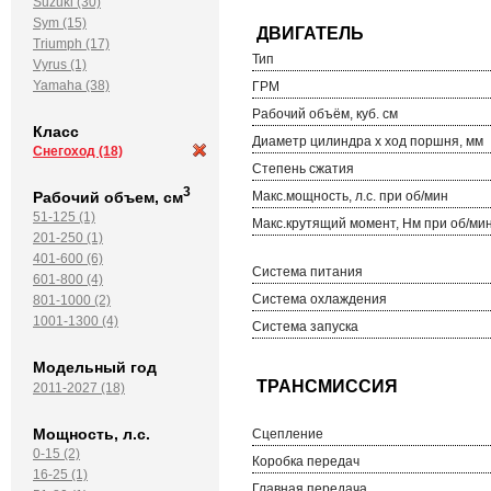
Suzuki (30)
Sym (15)
Triumph (17)
Тип
Vyrus (1)
Yamaha (38)
ГРМ
Рабочий объём, куб. см
Класс
Диаметр цилиндра х ход поршня, мм
Снегоход
(18)
Степень сжатия
3
Рабочий объем, см
Макс.мощность, л.с. при об/мин
51-125 (1)
Макс.крутящий момент, Нм при об/ми
201-250 (1)
401-600 (6)
Система питания
601-800 (4)
Система охлаждения
801-1000 (2)
1001-1300 (4)
Система запуска
Модельный год
2011-2027 (18)
Мощность, л.с.
Сцепление
0-15 (2)
Коробка передач
16-25 (1)
Главная передача