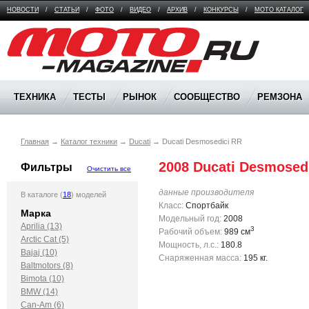
НОВОСТИ
/
СТАТЬИ
/
ФОТО
/
ВИДЕО
/
АРХИВ
/
КОНКУРСЫ
/
МОТО КАТАЛОГ
Moto Magazine
ТЕХНИКА
ТЕСТЫ
РЫНОК
СООБЩЕСТВО
РЕМЗОНА
Главная
→
Каталог техники
→
Ducati
→
Ducati Desmosedici RR
2008 Ducati Desmosed
Фильтры
Очистить все
данные производителя
В каталоге (
18
) моделей
Класс:
Спортбайк
Марка
Модельный год:
2008
Aprilia (13)
3
Рабочий объем:
989 см
Arctic Cat (5)
Мощность, л.с.:
180.8
Bajaj (10)
Снаряженная масса:
195 кг.
Baltmotors (8)
Bimota (10)
BMW (14)
Can-Am (6)