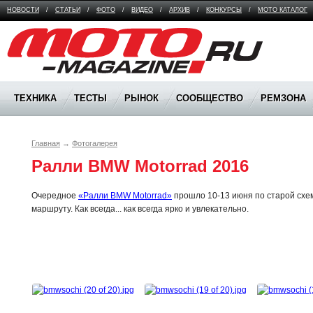
НОВОСТИ
/
СТАТЬИ
/
ФОТО
/
ВИДЕО
/
АРХИВ
/
КОНКУРСЫ
/
МОТО КАТАЛОГ
Moto Magazine
ТЕХНИКА
ТЕСТЫ
РЫНОК
СООБЩЕСТВО
РЕМЗОНА
Главная
→
Фотогалерея
Ралли BMW Motorrad 2016
Очередное
«Ралли BMW Motorrad»
прошло 10-13 июня по старой схем
маршруту. Как всегда... как всегда ярко и увлекательно.