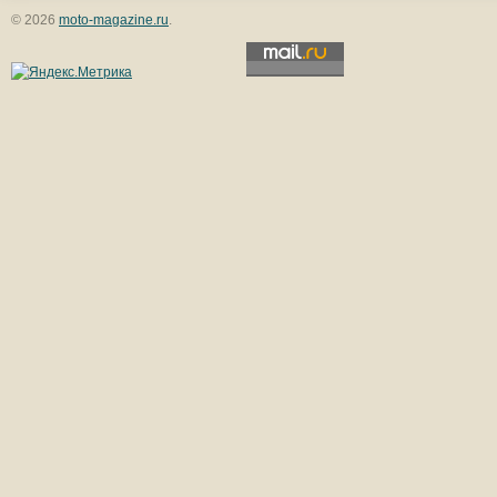
© 2026
moto-magazine.ru
.