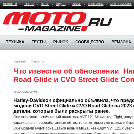
НОВОСТИ
/
СТАТЬИ
/
ФОТО
/
ВИДЕО
/
АРХИВ
/
КОНКУРСЫ
/
МОТО КАТАЛОГ
Moto Magazine
ТЕХНИКА
ТЕСТЫ
РЫНОК
СООБЩЕСТВО
РЕМЗОНА
Главная
→
Новости
Что известно об обновлении  Har
Road Glide и CVO Street Glide Co
26 апреля 2023
Harley-Davidson официально объявила, что предс
модели CVO Street Glide и CVO Road Glide на 2023
детали, которые были раскрыты ранее. 
Они включают в себя новый двигатель VVT 121 Milwaukee-Eight, новую
кардинально переработанные обтекатели, которые уже вызвали бур
Обе модели будут оснащаться новым Milwaukee-Eight VVT 121 с увел