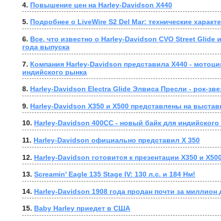
4. 
Повышение цен на Harley-Davidson X440
5. 
Подробнее о LiveWire S2 Del Mar: технические характ
6. 
Все, что известно о Harley-Davidson CVO Street Glide 
года выпуска
7. 
Компания Harley-Davidson представила X440 - мотоци
индийского рынка
8. 
Harley-Davidson Electra Glide Элвиса Пресли - рок-з
9. 
Harley-Davidson X350 и X500 представлены на выстав
10. 
Harley-Davidson 400CC - новый байк для индийского
11. 
Harley-Davidson официально представил X 350
12. 
Harley-Davidson готовится к презентации X350 и X500
13. 
Screamin' Eagle 135 Stage IV: 130 л.с. и 184 Нм!
14. 
Harley-Davidson 1908 года продан почти за миллион
15. 
Baby Harley приедет в США