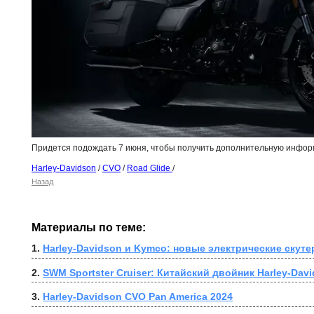
Придется подождать 7 июня, чтобы получить дополнительную инфор
Harley-Davidson
/
CVO
/
Road Glide
/
Назад
Материалы по теме:
1. 
Harley-Davidson и Kymco: новые электрические скут
2. 
SWM Sportster Cruiser: Китайский двойник Harley-Dav
3. 
Harley-Davidson CVO Pan America 2024