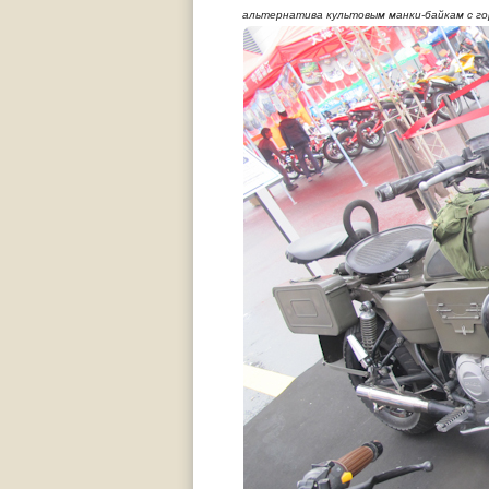
альтернатива культовым манки-байкам с г