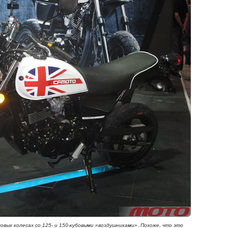
овых колесах со 125- и 150-кубовыми «воздушниками». Похоже, что это