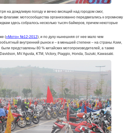
тря на дождливую погоду и вечно висящий над городом смог,
и флагами: мотосообщества организованно передвигались к огромному
идкам здесь собралось несколько тысяч байкеров, причем некоторые
ке (
«Мото» №12-2012
), и по духу нынешняя от нее мало чем
необъятный внутренний рынок и – в меньшей степени – на страны Азии,
 были представлены 80 % китайских мотопроизводителей, а также
vidson, MV Agusta, KTM, Victory, Piaggio, Honda, Suzuki, Kawasaki.