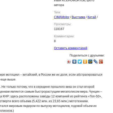
Иван КСЕНОФОНТОВ, фото
автора
Теги:
CIMAMotor
/
Выставка
/
Китай
/
Просмотры:
118167
Комментарии:
8
Оставить комментарий
Поделиться с друзьями:
ре мотоцикл – китайский, в России же их доля, если абстрагироваться
, еще выше.
 Не только потому, что в середине прошлого века он стал второй
 оценкам является самым быстрорастущим мегаполисом мира. Чунцин –
 КНР: здесь расположены заводы 12 компаний из рейтинга «Топ-50»,
етверти всего объема (5,422 млн. из 23,65 млн.) мототехники.
читался мировым лидером по выпуску мотоциклов, годовой объем их
иллионов.)