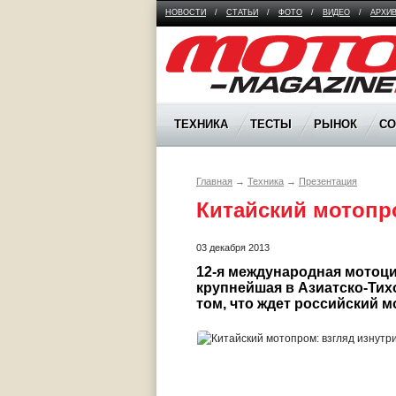
НОВОСТИ
/
СТАТЬИ
/
ФОТО
/
ВИДЕО
/
АРХИ
Moto Magazine
ТЕХНИКА
ТЕСТЫ
РЫНОК
С
Главная
→
Техника
→
Презентация
Китайский мотопр
03 декабря 2013
12-я международная мотоцик
крупнейшая в Азиатско-Тих
том, что ждет российский 