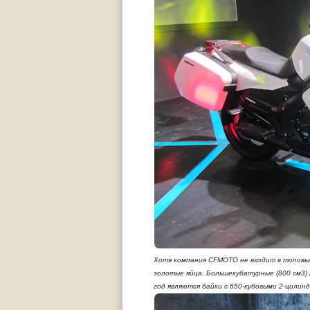
Хотя компания CFMOTO не входит в топовый
золотые яйца. Большекубатурные (800 cм3)
год являются байки с 650-кубовыми 2-цилинд