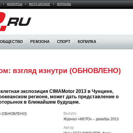
В
/
КОНКУРСЫ
/
МОТО КАТАЛОГ
/
ЖУРНАЛЫ
ООБЩЕСТВО
РЕМЗОНА
СПОРТ
КОПИЛКА
ом: взгляд изнутри (ОБНОВЛЕНО)
летная экспозиция CIMAMotor 2013 в Чунцине, 
оокеанском регионе, может дать представление о 
моторынок в ближайшем будущем.
Выпуск:
Журнал «МОТО» – декабрь 2013
Автор: