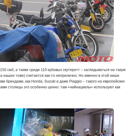
50 см3, а также среди 110-кубовых скутеретт – заглядываться на такую
на наших тоже) считается как-то неприлично. Но именно в этой нише
и брендами, как Honda, Suzuki и даже Piaggio – такого на европейских
лами столицы это особенно ценно: там «чайнациклы» используют как