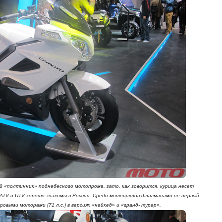
 «полтинник» поднебесного мотопрома, зато, как говорится, курица несет
 ATV и UTV хорошо знакомы в России. Среди мотоциклов флагманами не первый
ровыми моторами (71 л.с.) в версиях «нейкед» и «гранд- турер».