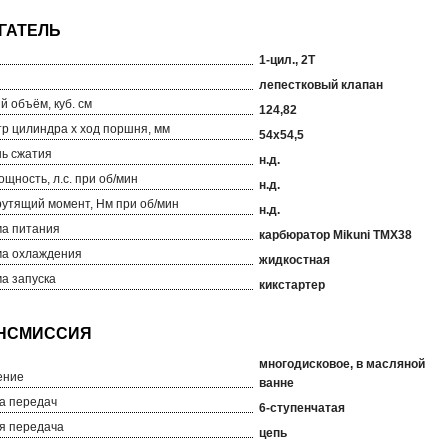
1-цил., 2T
лепестковый клапан
й объём, куб. см
124,82
р цилиндра х ход поршня, мм
54x54,5
ь сжатия
н.д.
ощность, л.с. при об/мин
н.д.
рутящий момент, Нм при об/мин
н.д.
а питания
карбюратор Mikuni TMX38
а охлаждения
жидкостная
а запуска
кикстартер
многодисковое, в масляной
ение
ванне
а передач
6-ступенчатая
я передача
цепь