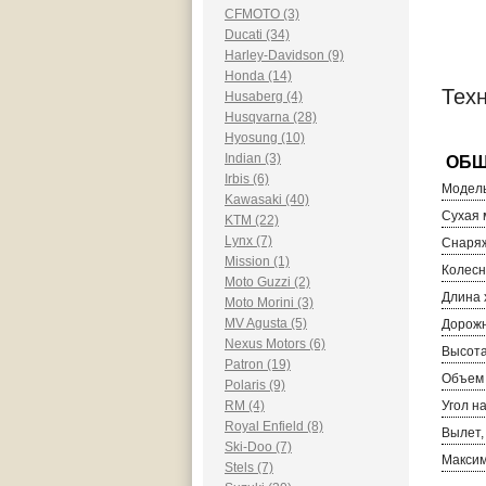
CFMOTO (3)
Ducati (34)
Harley-Davidson (9)
Honda (14)
Тех
Husaberg (4)
Husqvarna (28)
Hyosung (10)
Indian (3)
Irbis (6)
Модель
Kawasaki (40)
Сухая м
KTM (22)
Lynx (7)
Снаряж
Mission (1)
Колесн
Moto Guzzi (2)
Длина 
Moto Morini (3)
MV Agusta (5)
Дорожн
Nexus Motors (6)
Высота
Patron (19)
Объем 
Polaris (9)
RM (4)
Угол н
Royal Enfield (8)
Вылет,
Ski-Doo (7)
Максим
Stels (7)