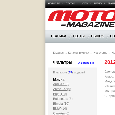
НОВОСТИ
/
СТАТЬИ
/
ФОТО
/
ВИДЕО
/
АРХИ
Moto Magazine
ТЕХНИКА
ТЕСТЫ
РЫНОК
С
Главная
→
Каталог техники
→
Husqvarna
→
Hu
201
Фильтры
Очистить все
данны
В каталоге (
25
) моделей
Класс:
Марка
Модель
Aprilia (13)
Рабочи
Arctic Cat (5)
Мощност
Bajaj (10)
Снаряж
Baltmotors (8)
Bimota (10)
BMW (14)
Can-Am (6)