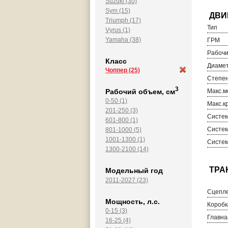
Suzuki (30)
Sym (15)
Triumph (17)
Тип
Vyrus (1)
Yamaha (38)
ГРМ
Рабочи
Класс
Диамет
Чоппер
(25)
Степен
3
Рабочий объем, см
Макс.м
0-50 (1)
Макс.к
201-250 (3)
Систем
601-800 (1)
Систем
801-1000 (5)
1001-1300 (1)
Систем
1300-2100 (14)
Модельный год
2011-2027 (23)
Сцепл
Мощность, л.с.
Коробк
0-15 (3)
Главна
16-25 (4)