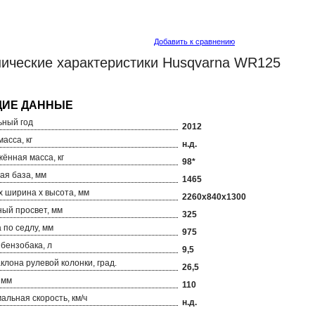
Добавить к сравнению
нические характеристики Husqvarna WR125
ный год
2012
асса, кг
н.д.
ённая масса, кг
98*
ая база, мм
1465
х ширина х высота, мм
2260x840x1300
ый просвет, мм
325
 по седлу, мм
975
бензобака, л
9,5
аклона рулевой колонки, град.
26,5
 мм
110
альная скорость, км/ч
н.д.