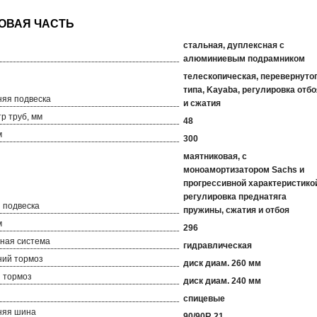
стальная, дуплексная с
алюминиевым подрамником
телескопическая, перевернуто
типа, Kayaba, регулировка отбо
яя подвеска
и сжатия
р труб, мм
48
м
300
маятниковая, с
моноамортизатором Sachs и
прогрессивной характеристико
регулировка преднатяга
 подвеска
пружины, сжатия и отбоя
м
296
ная система
гидравлическая
ий тормоз
диск диам. 260 мм
 тормоз
диск диам. 240 мм
спицевые
няя шина
90/90R 21