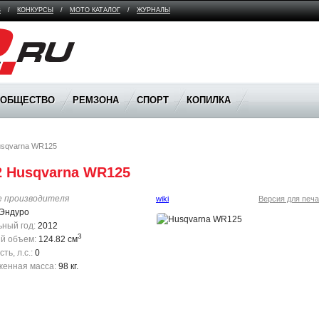
В
/
КОНКУРСЫ
/
МОТО КАТАЛОГ
/
ЖУРНАЛЫ
ООБЩЕСТВО
РЕМЗОНА
СПОРТ
КОПИЛКА
sqvarna WR125
2 Husqvarna WR125
е производителя
wiki
Версия для печа
Эндуро
ный год:
2012
3
й объем:
124.82 см
ь, л.с.:
0
енная масса:
98 кг.