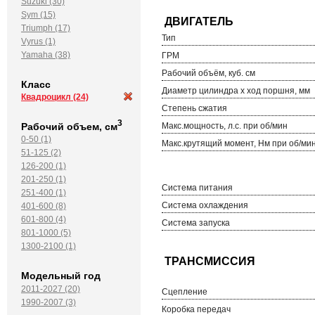
Suzuki (30)
Sym (15)
Triumph (17)
Тип
Vyrus (1)
Yamaha (38)
ГРМ
Рабочий объём, куб. см
Класс
Диаметр цилиндра х ход поршня, мм
Квадроцикл
(24)
Степень сжатия
3
Рабочий объем, см
Макс.мощность, л.с. при об/мин
0-50 (1)
Макс.крутящий момент, Нм при об/ми
51-125 (2)
126-200 (1)
201-250 (1)
Система питания
251-400 (1)
Система охлаждения
401-600 (8)
601-800 (4)
Система запуска
801-1000 (5)
1300-2100 (1)
Модельный год
2011-2027 (20)
Сцепление
1990-2007 (3)
Коробка передач