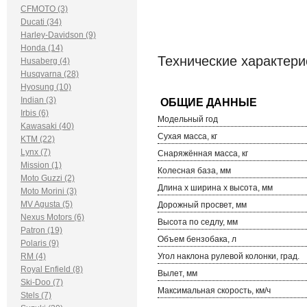
CFMOTO (3)
Ducati (34)
Harley-Davidson (9)
Honda (14)
Технические характери
Husaberg (4)
Husqvarna (28)
Hyosung (10)
Indian (3)
Irbis (6)
Модельный год
Kawasaki (40)
Сухая масса, кг
KTM (22)
Lynx (7)
Снаряжённая масса, кг
Mission (1)
Колесная база, мм
Moto Guzzi (2)
Длина х ширина х высота, мм
Moto Morini (3)
MV Agusta (5)
Дорожный просвет, мм
Nexus Motors (6)
Высота по седлу, мм
Patron (19)
Объем бензобака, л
Polaris (9)
RM (4)
Угол наклона рулевой колонки, град.
Royal Enfield (8)
Вылет, мм
Ski-Doo (7)
Максимальная скорость, км/ч
Stels (7)