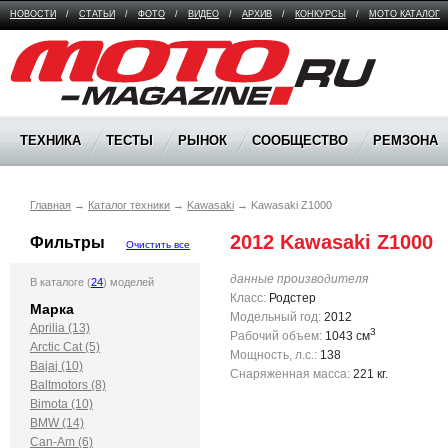
НОВОСТИ
/
СТАТЬИ
/
ФОТО
/
ВИДЕО
/
АРХИВ
/
КОНКУРСЫ
/
МОТО КАТАЛОГ
Moto Magazine
ТЕХНИКА
ТЕСТЫ
РЫНОК
СООБЩЕСТВО
РЕМЗОНА
Главная
→
Каталог техники
→
Kawasaki
→
Kawasaki Z1000
2012 Kawasaki Z1000
Фильтры
Очистить все
данные производителя
В каталоге (
24
) моделей
Класс:
Родстер
Марка
Модельный год:
2012
Aprilia (13)
3
Рабочий объем:
1043 см
Arctic Cat (5)
Мощность, л.с.:
138
Bajaj (10)
Снаряженная масса:
221 кг.
Baltmotors (8)
Bimota (10)
BMW (14)
Can-Am (6)