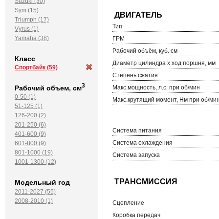
Suzuki (30)
Sym (15)
Triumph (17)
Тип
Vyrus (1)
Yamaha (38)
ГРМ
Рабочий объём, куб. см
Класс
Диаметр цилиндра х ход поршня, мм
Спортбайк
(59)
Степень сжатия
3
Рабочий объем, см
Макс.мощность, л.с. при об/мин
0-50 (1)
Макс.крутящий момент, Нм при об/ми
51-125 (1)
126-200 (2)
201-250 (6)
Система питания
401-600 (9)
Система охлаждения
601-800 (9)
801-1000 (19)
Система запуска
1001-1300 (12)
Модельный год
2011-2027 (55)
2008-2010 (1)
Сцепление
Коробка передач