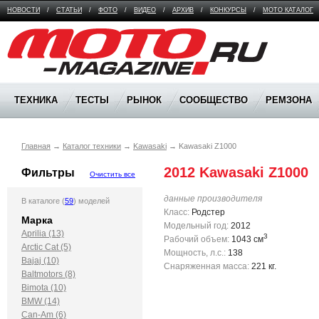
НОВОСТИ
/
СТАТЬИ
/
ФОТО
/
ВИДЕО
/
АРХИВ
/
КОНКУРСЫ
/
МОТО КАТАЛОГ
Moto Magazine
ТЕХНИКА
ТЕСТЫ
РЫНОК
СООБЩЕСТВО
РЕМЗОНА
Главная
→
Каталог техники
→
Kawasaki
→
Kawasaki Z1000
2012 Kawasaki Z1000
Фильтры
Очистить все
данные производителя
В каталоге (
59
) моделей
Класс:
Родстер
Марка
Модельный год:
2012
Aprilia (13)
3
Рабочий объем:
1043 см
Arctic Cat (5)
Мощность, л.с.:
138
Bajaj (10)
Снаряженная масса:
221 кг.
Baltmotors (8)
Bimota (10)
BMW (14)
Can-Am (6)