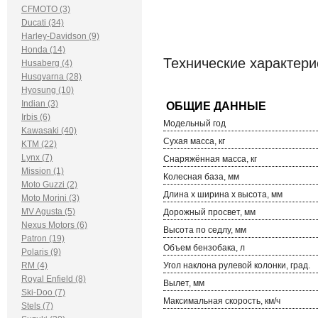
CFMOTO (3)
Ducati (34)
Harley-Davidson (9)
Honda (14)
Технические характери
Husaberg (4)
Husqvarna (28)
Hyosung (10)
Indian (3)
Irbis (6)
Модельный год
Kawasaki (40)
Сухая масса, кг
KTM (22)
Lynx (7)
Снаряжённая масса, кг
Mission (1)
Колесная база, мм
Moto Guzzi (2)
Длина х ширина х высота, мм
Moto Morini (3)
MV Agusta (5)
Дорожный просвет, мм
Nexus Motors (6)
Высота по седлу, мм
Patron (19)
Объем бензобака, л
Polaris (9)
RM (4)
Угол наклона рулевой колонки, град.
Royal Enfield (8)
Вылет, мм
Ski-Doo (7)
Максимальная скорость, км/ч
Stels (7)