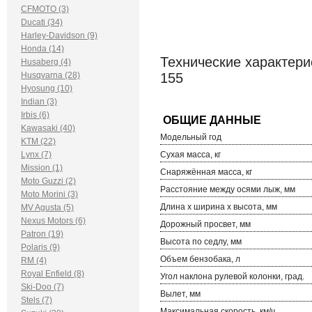
CFMOTO (3)
Ducati (34)
Harley-Davidson (9)
Honda (14)
Технические характери
Husaberg (4)
Husqvarna (28)
155
Hyosung (10)
Indian (3)
Irbis (6)
Kawasaki (40)
Модельный год
KTM (22)
Lynx (7)
Сухая масса, кг
Mission (1)
Снаряжённая масса, кг
Moto Guzzi (2)
Расстояние между осями лыж, мм
Moto Morini (3)
Длина х ширина х высота, мм
MV Agusta (5)
Nexus Motors (6)
Дорожный просвет, мм
Patron (19)
Высота по седлу, мм
Polaris (9)
Объем бензобака, л
RM (4)
Royal Enfield (8)
Угол наклона рулевой колонки, град.
Ski-Doo (7)
Вылет, мм
Stels (7)
Максимальная скорость, км/ч