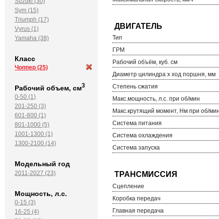
Suzuki (30)
Sym (15)
Triumph (17)
Vyrus (1)
Тип
Yamaha (38)
ГРМ
Класс
Рабочий объём, куб. см
Чоппер
(25)
Диаметр цилиндра х ход поршня, мм
3
Степень сжатия
Рабочий объем, см
0-50 (1)
Макс.мощность, л.с. при об/мин
201-250 (3)
Макс.крутящий момент, Нм при об/ми
601-800 (1)
Система питания
801-1000 (5)
1001-1300 (1)
Система охлаждения
1300-2100 (14)
Система запуска
Модельный год
2011-2027 (23)
Сцепление
Мощность, л.с.
Коробка передач
0-15 (3)
Главная передача
16-25 (4)