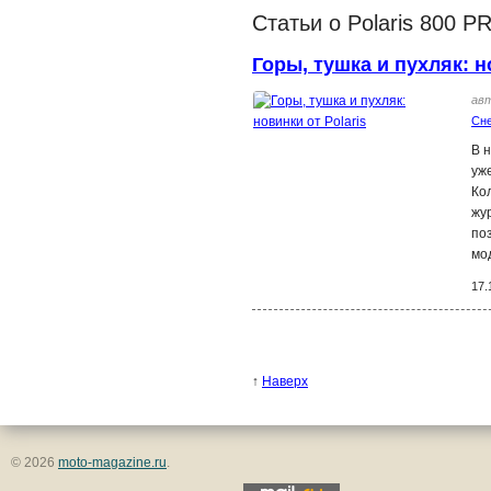
Статьи о Polaris 800 
Горы, тушка и пухляк: н
ав
Сн
В 
уж
Ко
жу
по
мо
17.
↑
Наверх
© 2026
moto-magazine.ru
.