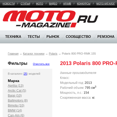
НОВОСТИ
/
СТАТЬИ
/
ФОТО
/
ВИДЕО
/
АРХИВ
/
КОНКУРСЫ
/
МОТО КАТАЛОГ
Moto Magazine
ТЕХНИКА
ТЕСТЫ
РЫНОК
СООБЩЕСТВО
РЕМЗОНА
Главная
→
Каталог техники
→
Polaris
→
Polaris 800 PRO-RMK 155
2013 Polaris 800 PRO
Фильтры
Очистить все
данные производителя
В каталоге (
25
) моделей
Класс:
Марка
Модельный год:
2013
Aprilia (13)
3
Рабочий объем:
795 см
Arctic Cat (5)
Мощность, л.с.:
154
Bajaj (10)
Снаряженная масса:
кг.
Baltmotors (8)
Bimota (10)
BMW (14)
Can-Am (6)