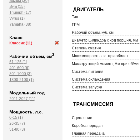
Suzuki (30)
Sym (15)
Triumph (17)
Тип
Vyrus (1)
Yamaha (38)
ГРМ
Рабочий объём, куб. см
Класс
Диаметр цилиндра х ход поршня, мм
Классик
(11)
Степень сжатия
3
Рабочий объем, см
Макс.мощность, л.с. при об/мин
51-125 (1)
Макс.крутящий момент, Нм при об/ми
401-600 (6)
Система питания
801-1000 (3)
Система охлаждения
1300-2100 (1)
Система запуска
Модельный год
2011-2027 (11)
Мощность, л.с.
0-15 (1)
Сцепление
26-35 (7)
Коробка передач
51-80 (3)
Главная передача