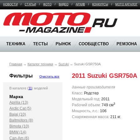
НОВОСТИ
/
СТАТЬИ
/
ФОТО
/
ВИДЕО
/
АРХИВ
/
КОНКУРСЫ
/
МОТО КАТАЛОГ
Moto Magazine
ТЕХНИКА
ТЕСТЫ
РЫНОК
СООБЩЕСТВО
РЕМЗОНА
Главная
→
Каталог техники
→
Suzuki
→
Suzuki GSR750A
2011 Suzuki GSR750A
Фильтры
Очистить все
данные производителя
В каталоге (
11
) моделей
Класс:
Родстер
Марка
Модельный год:
2011
Aprilia (13)
3
Рабочий объем:
749 см
Arctic Cat (5)
Мощность, л.с.:
106
Bajaj (10)
Снаряженная масса:
211 кг.
Baltmotors (8)
Bimota (10)
BMW (14)
Can-Am (6)