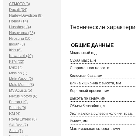
CFMOTO (3)
Ducati (34)
Harley-Davidson (9)
Honda (14)
Технические характер
Husaberg (4)
Husqvarna (28)
Hyosung (10)
Indian (3)
Irbis (6)
Модельный год
Kawasaki (40)
Сухая масса, кг
KTM (22)
Lynx (7)
Снаряжённая масса, кг
Mission (1)
Колесная база, мм
Moto Guzzi (2)
Длина х ширина х высота, мм
Moto Morini (3)
MV Agusta (5)
Дорожный просвет, мм
Nexus Motors (6)
Высота по седлу, мм
Patron (19)
Объем бензобака, л
Polaris (9)
RM (4)
Угол наклона рулевой колонки, град.
Royal Enfield (8)
Вылет, мм
Ski-Doo (7)
Максимальная скорость, км/ч
Stels (7)