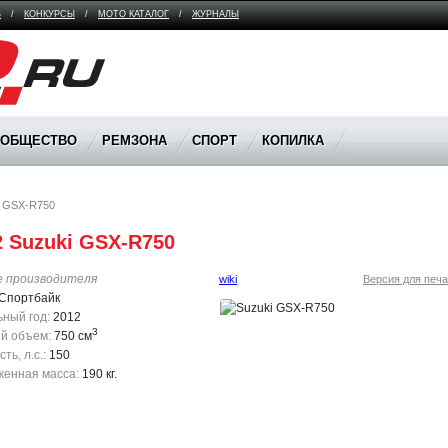
В
/
КОНКУРСЫ
/
МОТО КАТАЛОГ
/
ЖУРНАЛЫ
ООБЩЕСТВО
РЕМЗОНА
СПОРТ
КОПИЛКА
i GSX-R750
2 Suzuki GSX-R750 
е производителя
wiki
Версия для печа
Спортбайк
ный год:
2012
3
й объем:
750 см
ь, л.с.:
150
енная масса:
190 кг.