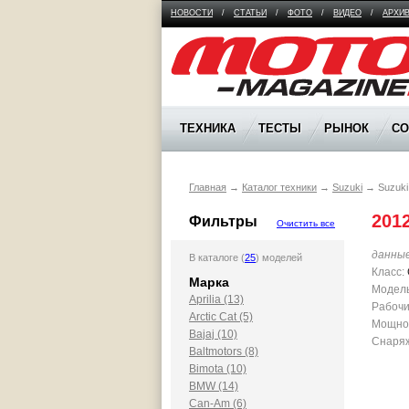
НОВОСТИ
/
СТАТЬИ
/
ФОТО
/
ВИДЕО
/
АРХИ
Moto Magazine
ТЕХНИКА
ТЕСТЫ
РЫНОК
С
Главная
→
Каталог техники
→
Suzuki
→
Suzuk
201
Фильтры
Очистить все
данны
В каталоге (
25
) моделей
Класс:
Марка
Модель
Aprilia (13)
Рабочи
Arctic Cat (5)
Мощност
Bajaj (10)
Снаряж
Baltmotors (8)
Bimota (10)
BMW (14)
Can-Am (6)