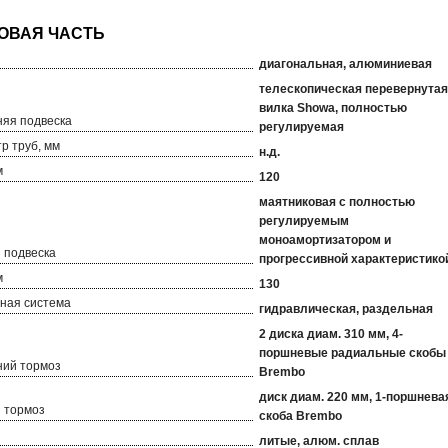
диагональная, алюминиевая
телескопическая перевернутая
вилка Showa, полностью
яя подвеска
регулируемая
р труб, мм
н.д.
м
120
маятниковая с полностью
регулируемым
моноамортизатором и
 подвеска
прогрессивной характеристико
м
130
ная система
гидравлическая, раздельная
2 диска диам. 310 мм, 4-
поршневые радиальные скобы
ий тормоз
Brembo
диск диам. 220 мм, 1-поршнева
 тормоз
скоба Brembo
литые, алюм. сплав