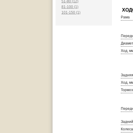
51-80 (12)
81-100 (1)
101-150 (1)
Рама
Передн
Диамет
Ход, м
Задняя
Ход, м
Тормоз
Передн
Задний
Колеса