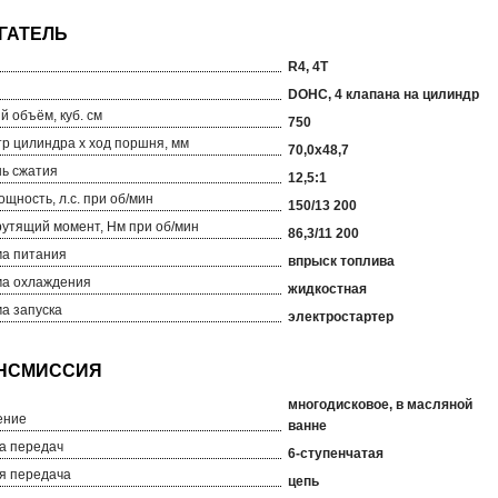
R4, 4Т
DOHC, 4 клапана на цилиндр
й объём, куб. см
750
р цилиндра х ход поршня, мм
70,0x48,7
ь сжатия
12,5:1
ощность, л.с. при об/мин
150/13 200
рутящий момент, Нм при об/мин
86,3/11 200
а питания
впрыск топлива
а охлаждения
жидкостная
а запуска
электростартер
многодисковое, в масляной
ение
ванне
а передач
6-ступенчатая
я передача
цепь