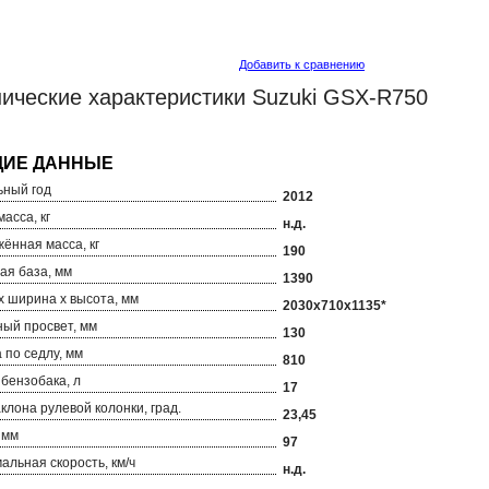
Добавить к сравнению
ические характеристики Suzuki GSX-R750 
ный год
2012
асса, кг
н.д.
ённая масса, кг
190
ая база, мм
1390
х ширина х высота, мм
2030х710х1135*
ый просвет, мм
130
 по седлу, мм
810
бензобака, л
17
аклона рулевой колонки, град.
23,45
 мм
97
альная скорость, км/ч
н.д.