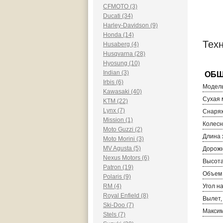
CFMOTO (3)
Ducati (34)
Harley-Davidson (9)
Honda (14)
Техн
Husaberg (4)
Husqvarna (28)
Hyosung (10)
Indian (3)
Irbis (6)
Модель
Kawasaki (40)
Сухая м
KTM (22)
Lynx (7)
Снаряж
Mission (1)
Колесн
Moto Guzzi (2)
Длина 
Moto Morini (3)
MV Agusta (5)
Дорожн
Nexus Motors (6)
Высота
Patron (19)
Объем 
Polaris (9)
RM (4)
Угол н
Royal Enfield (8)
Вылет,
Ski-Doo (7)
Максим
Stels (7)