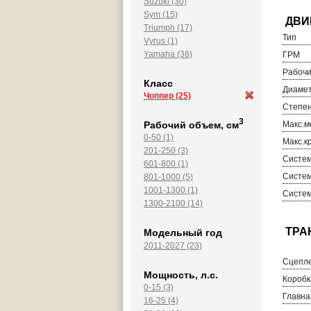
Suzuki (30)
Sym (15)
Triumph (17)
Тип
Vyrus (1)
Yamaha (38)
ГРМ
Рабочи
Класс
Диамет
Чоппер
(25)
Степен
3
Рабочий объем, см
Макс.м
0-50 (1)
Макс.к
201-250 (3)
Систем
601-800 (1)
Систем
801-1000 (5)
1001-1300 (1)
Систем
1300-2100 (14)
Модельный год
2011-2027 (23)
Сцепл
Мощность, л.с.
Коробк
0-15 (3)
Главна
16-25 (4)