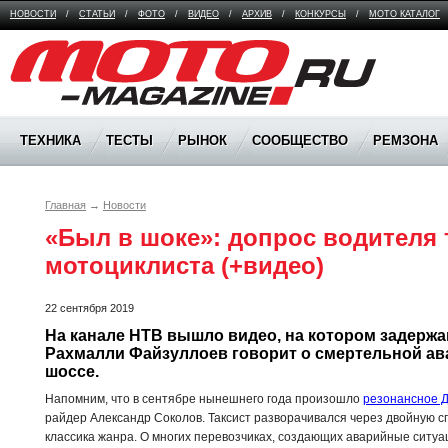
НОВОСТИ
/
СТАТЬИ
/
ФОТО
/
ВИДЕО
/
АРХИВ
/
КОНКУРСЫ
/
МОТО КАТАЛОГ
Moto Magazine
ТЕХНИКА
ТЕСТЫ
РЫНОК
СООБЩЕСТВО
РЕМЗОНА
Главная
→
Новости
«Был в шоке»: допрос водителя т
мотоциклиста (+видео)
22 сентября 2019
На канале НТВ вышло видео, на котором задержа
Рахмалли Файзуллоев говорит о смертельной ав
шоссе.
Напомним, что в сентябре нынешнего года произошло
резонансное 
райдер Александр Соколов. Таксист разворачивался через двойную с
классика жанра. О многих перевозчиках, создающих аварийные ситуа