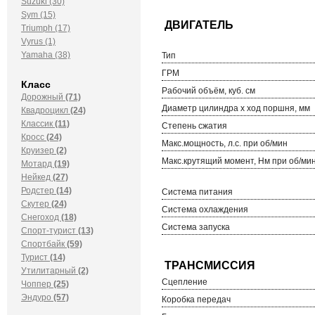
Suzuki (30)
Sym (15)
Triumph (17)
Vyrus (1)
Yamaha (38)
Тип
ГРМ
Класс
Рабочий объём, куб. см
Дорожный
(71)
Диаметр цилиндра х ход поршня, мм
Квадроцикл
(24)
Классик
(11)
Степень сжатия
Кросс
(24)
Макс.мощность, л.с. при об/мин
Круизер
(2)
Макс.крутящий момент, Нм при об/ми
Мотард
(19)
Нейкед
(27)
Родстер
(14)
Система питания
Скутер
(24)
Система охлаждения
Снегоход
(18)
Система запуска
Спорт-турист
(13)
Спортбайк
(59)
Турист
(14)
Утилитарный
(2)
Сцепление
Чоппер
(25)
Эндуро
(57)
Коробка передач