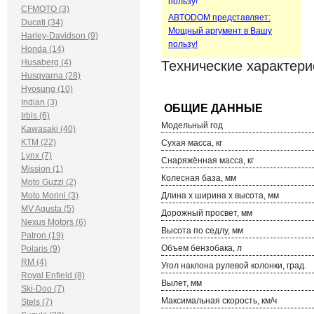
CFMOTO (3)
ABTODOM представляет:
Ducati (34)
Мощный аргумент в Вашу
Harley-Davidson (9)
пользу!
Honda (14)
Husaberg (4)
Технические характери
Husqvarna (28)
Hyosung (10)
Indian (3)
Irbis (6)
Модельный год
Kawasaki (40)
KTM (22)
Сухая масса, кг
Lynx (7)
Снаряжённая масса, кг
Mission (1)
Колесная база, мм
Moto Guzzi (2)
Moto Morini (3)
Длина х ширина х высота, мм
MV Agusta (5)
Дорожный просвет, мм
Nexus Motors (6)
Высота по седлу, мм
Patron (19)
Объем бензобака, л
Polaris (9)
RM (4)
Угол наклона рулевой колонки, град.
Royal Enfield (8)
Вылет, мм
Ski-Doo (7)
Максимальная скорость, км/ч
Stels (7)