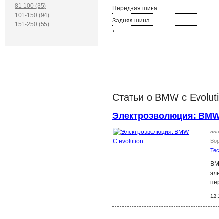
81-100 (35)
Передняя шина
101-150 (94)
Задняя шина
151-250 (55)
*
Статьи о BMW c Evolut
Электроэволюция: BMW 
ав
Во
Те
BM
эл
пе
12.