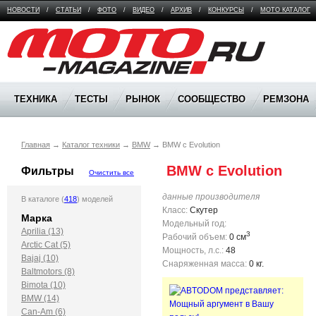
НОВОСТИ
/
СТАТЬИ
/
ФОТО
/
ВИДЕО
/
АРХИВ
/
КОНКУРСЫ
/
МОТО КАТАЛОГ
Moto Magazine
ТЕХНИКА
ТЕСТЫ
РЫНОК
СООБЩЕСТВО
РЕМЗОНА
Главная
→
Каталог техники
→
BMW
→
BMW c Evolution
 BMW c Evolution
Фильтры
Очистить все
данные производителя
В каталоге (
418
) моделей
Класс:
Скутер
Марка
Модельный год:
Aprilia (13)
3
Рабочий объем:
0 см
Arctic Cat (5)
Мощность, л.с.:
48
Bajaj (10)
Снаряженная масса:
0 кг.
Baltmotors (8)
Bimota (10)
BMW (14)
Can-Am (6)