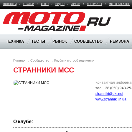
НОВОСТИ
/
СТАТЬИ
/
ФОТО
/
ВИДЕО
/
АРХИВ
/
КОНКУРСЫ
/
МОТО КАТАЛОГ
Moto Magazine
ТЕХНИКА
ТЕСТЫ
РЫНОК
СООБЩЕСТВО
РЕМЗОНА
Главная
→
Сообщество
→
Клубы и мотообъединения
СТРАННИКИ МСС
Контактная информа
тел. +38 (050) 943-25
stranniki@ukt.net
www.stranniki.in.ua
О клубе: