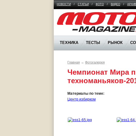
НОВОСТИ
/
СТАТЬИ
/
ФОТО
/
ВИДЕО
/
АРХИ
Moto Magazine
ТЕХНИКА
ТЕСТЫ
РЫНОК
С
Главная
→
Фотогалерея
Чемпионат Мира по
техноманьяков-20
Материалы по теме:
Центр избирком