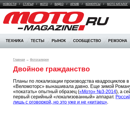
НОВОСТИ
/
СТАТЬИ
/
ФОТО
/
ВИДЕО
/
АРХИВ
/
КОНКУРСЫ
/
МОТО КАТАЛОГ
Moto Magazine
ТЕХНИКА
ТЕСТЫ
РЫНОК
СООБЩЕСТВО
РЕМЗОНА
Главная
→
Фотогалерея
Двойное гражданство
Планы по локализации производства квадроциклов в 
«Веломоторс» вынашивала давно. Еще зимой Роману
«покатать» опытный образец (
«Мото» №3-2014
), а с
первый серийный «локализованный» аппарат. 
Россий
лишь с оговоркой, но это уже и не «китаец»
.