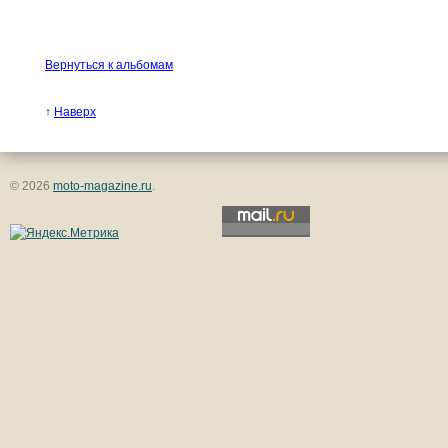
Вернуться к альбомам
↑
Наверх
© 2026
moto-magazine.ru
.