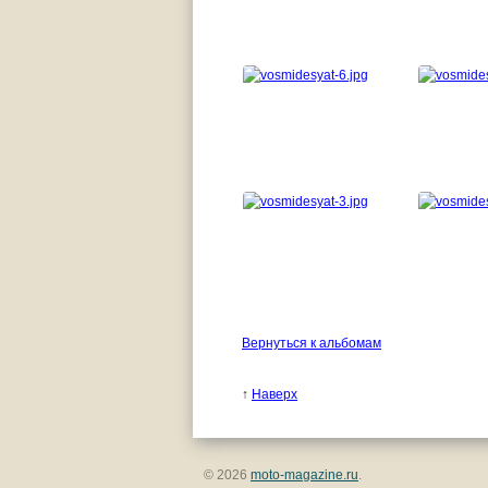
Вернуться к альбомам
↑
Наверх
© 2026
moto-magazine.ru
.