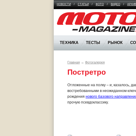
НОВОСТИ
/
СТАТЬИ
/
ФОТО
/
ВИДЕО
/
АРХИ
Moto Magazine
ТЕХНИКА
ТЕСТЫ
РЫНОК
С
Главная
→
Фотогалерея
Постретро
Отложенные на полку – и, казалось, д
востребованными в неожиданном ключе.
рождения
нового базового направлени
прочую псевдоклассику.