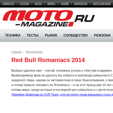
НОВОСТИ
/
СТАТЬИ
/
ФОТО
/
ВИДЕО
/
АРХИВ
/
КОНКУРСЫ
/
МОТО КАТАЛОГ
Moto Magazine
ТЕХНИКА
ТЕСТЫ
РЫНОК
СООБЩЕСТВО
РЕМЗОНА
Главная
→
Фотогалерея
Red Bull Romaniacs 2014
Выбрал удачное имя – считай, половина успеха у тебя уже в кармане
Фрайнадемецу вряд ли удалось бы собрать в пригороде румынского С
эндурного люда, нареки он экстрим-гонку в горах Трансильвании, к пр
в голову пришло обозвать ее Romaniacs – и на этот бренд уже 10 л
головы мира, среди которых в последний раз набралось и с десяток р
Тимофея Демихова из SVR Team, для которого гонка маньяков стала 