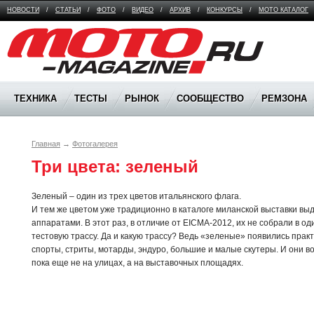
НОВОСТИ
/
СТАТЬИ
/
ФОТО
/
ВИДЕО
/
АРХИВ
/
КОНКУРСЫ
/
МОТО КАТАЛОГ
Moto Magazine
ТЕХНИКА
ТЕСТЫ
РЫНОК
СООБЩЕСТВО
РЕМЗОНА
Главная
→
Фотогалерея
Три цвета: зеленый
Зеленый – один из трех цветов итальянского флага.
И тем же цветом уже традиционно в каталоге миланской выставки вы
аппаратами. В этот раз, в отличие от EICMA-2012, их не собрали в од
тестовую трассу. Да и какую трассу? Ведь «зеленые» появились практ
спорты, стриты, мотарды, эндуро, большие и малые скутеры. И они в
пока еще не на улицах, а на выставочных площадях.