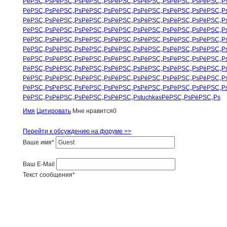
РёРЅС„Рѕ
РёРЅС„Рѕ
РёРЅС„Рѕ
РёРЅС„Рѕ
РёРЅС„Рѕ
РёРЅС„Рѕ
РёРЅС„Р
РёРЅС„Рѕ
РёРЅС„Рѕ
РёРЅС„Рѕ
РёРЅС„Рѕ
РёРЅС„Рѕ
РёРЅС„Рѕ
РёРЅС„Р
РёРЅС„Рѕ
РёРЅС„Рѕ
РёРЅС„Рѕ
РёРЅС„Рѕ
РёРЅС„Рѕ
РёРЅС„Рѕ
РёРЅС„Р
РёРЅС„Рѕ
РёРЅС„Рѕ
РёРЅС„Рѕ
РёРЅС„Рѕ
РёРЅС„Рѕ
РёРЅС„Рѕ
РёРЅС„Р
РёРЅС„Рѕ
РёРЅС„Рѕ
РёРЅС„Рѕ
РёРЅС„Рѕ
РёРЅС„Рѕ
РёРЅС„Рѕ
РёРЅС„Р
РёРЅС„Рѕ
РёРЅС„Рѕ
РёРЅС„Рѕ
РёРЅС„Рѕ
РёРЅС„Рѕ
РёРЅС„Рѕ
РёРЅС„Р
РёРЅС„Рѕ
РёРЅС„Рѕ
РёРЅС„Рѕ
РёРЅС„Рѕ
РёРЅС„Рѕ
РёРЅС„Рѕ
РёРЅС„Р
РёРЅС„Рѕ
РёРЅС„Рѕ
РёРЅС„Рѕ
РёРЅС„Рѕ
РёРЅС„Рѕ
РёРЅС„Рѕ
РёРЅС„Р
РёРЅС„Рѕ
РёРЅС„Рѕ
РёРЅС„Рѕ
РёРЅС„Рѕ
РёРЅС„Рѕ
РёРЅС„Рѕ
РёРЅС„Р
РёРЅС„Рѕ
РёРЅС„Рѕ
РёРЅС„Рѕ
РёРЅС„Рѕ
РёРЅС„Рѕ
РёРЅС„Рѕ
РёРЅС„Р
РёРЅС„Рѕ
РёРЅС„Рѕ
РёРЅС„Рѕ
РёРЅС„Рѕ
tuchkas
РёРЅС„Рѕ
РёРЅС„Рѕ
Имя
Цитировать
Мне нравится
0
Перейти к обсуждению на форуме >>
Ваше имя
*
Ваш E-Mail
Текст сообщения
*