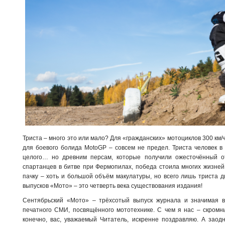
Триста – много это или мало? Для «гражданских» мотоциклов 300 км/
для боевого болида MotoGP – совсем не предел. Триста человек в
целого… но древним персам, которые получили ожесточённый о
спартанцев в битве при Фермопилах, победа стоила многих жизней
пачку – хоть и большой объём макулатуры, но всего лишь триста 
выпусков «Мото» – это четверть века существования издания!
Сентябрьский «Мото» – трёхсотый выпуск журнала и значимая в
печатного СМИ, посвящённого мототехнике. С чем я нас – скромны
конечно, вас, уважаемый Читатель, искренне поздравляю. А заодн