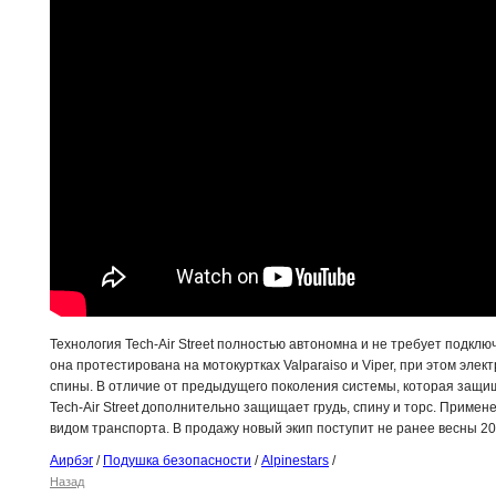
Технология Tech-Air Street полностью автономна и не требует подкл
она протестирована на мотокуртках Valparaiso и Viper, при этом эле
спины. В отличие от предыдущего поколения системы, которая защищ
Tech-Air Street дополнительно защищает грудь, спину и торс. Приме
видом транспорта. В продажу новый экип поступит не ранее весны 201
Аирбэг
/
Подушка безопасности
/
Alpinestars
/
Назад