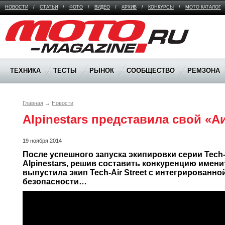
НОВОСТИ
/
СТАТЬИ
/
ФОТО
/
ВИДЕО
/
АРХИВ
/
КОНКУРСЫ
/
МОТО КАТАЛОГ
Moto Magazine
ТЕХНИКА
ТЕСТЫ
РЫНОК
СООБЩЕСТВО
РЕМЗОНА
Главная
→
Новости
Alpinestars представила свой «А
19 ноября 2014
После успешного запуска экипировки серии Tech-A
Alpinestars, решив составить конкуренцию именит
выпустила экип Tech-Air Street с интегрированной
безопасности…