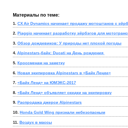
Материалы по теме:
1. 
CX Air Dynamics начинает продажу мотоштанов с эйрб
2. 
Piaggio начинает разработку эйрбэгов для мототран
3. 
Обзор дождевиков: У природы нет плохой погоды
4. 
Alpinestars-байк: Ducati на День рождения 
5. 
Кроссменам на заметку
6. 
Новая экипировка Alpinestars в «Байк Ленде»
7. 
«Байк Ленд» на ЮМЭКС-2017
8. 
«Байк Ленд» объявляет скидки на экипировку
9. 
Распродажа джерси Alpinestars
10. 
Honda Gold Wing признали небезопасным
11. 
Воздух в массы