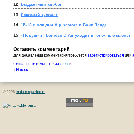
12. 
Бюджетный аирбэг
13. 
Лакомый кусочек
14. 
15-18 июля дни Alpinestars в Байк Ленде
15. 
«Подушки» Dainese D-Air уходят в гоночные массы
Оставить комментарий
Для добавления комментария требуется
зарегистрироваться
или
Социальные комментарии
Cackl
e
↑
Наверх
© 2026
moto-magazine.ru
.