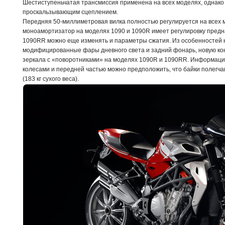
Шестиступеньчатая трансмиссия применена на всех моделях, однак
проскальзывающим сцеплением.
Передняя 50-миллиметровая вилка полностью регулируется на всех м
моноамортизатор на моделях 1090 и 1090R имеет регулировку преднат
1090RR можно еще изменять и параметры сжатия. Из особенностей 
модифицированные фары дневного света и задний фонарь, новую ко
зеркала с «поворотниками» на моделях 1090R и 1090RR. Информации 
колесами и передней частью можно предположить, что байки полегча
(183 кг сухого веса).