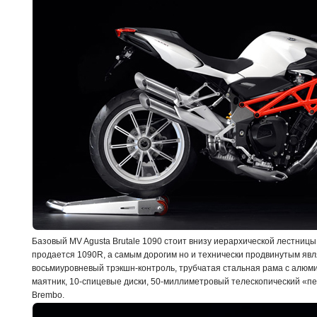
Базовый MV Agusta Brutale 1090 стоит внизу иерархической лестницы
продается 1090R, а самым дорогим но и технически продвинутым яв
восьмиуровневый трэкшн-контроль, трубчатая стальная рама с алю
маятник, 10-спицевые диски, 50-миллиметровый телескопический «
Brembo.