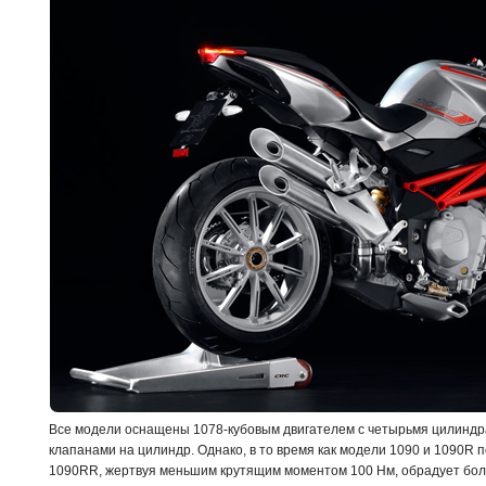
Все модели оснащены 1078-кубовым двигателем с четырьмя цилинд
клапанами на цилиндр. Однако, в то время как модели 1090 и 1090R по
1090RR, жертвуя меньшим крутящим моментом 100 Нм, обрадует бол