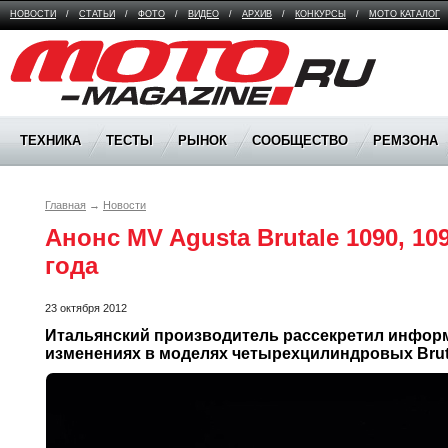
НОВОСТИ
/
СТАТЬИ
/
ФОТО
/
ВИДЕО
/
АРХИВ
/
КОНКУРСЫ
/
МОТО КАТАЛОГ
Moto Magazine
ТЕХНИКА
ТЕСТЫ
РЫНОК
СООБЩЕСТВО
РЕМЗОНА
Главная
→
Новости
Анонс MV Agusta Brutale 1090, 109
года
23 октября 2012
Итальянский производитель рассекретил информ
изменениях в моделях четырехцилиндровых Brutal