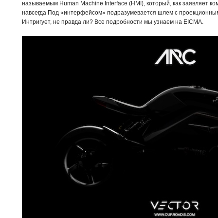
называемым Human Machine Interface (HMI), который, как заявляет к
навсегда Под «интерфейсом» подразумевается шлем с проекционным
Интригует, не правда ли? Все подробности мы узнаем на EICMA.