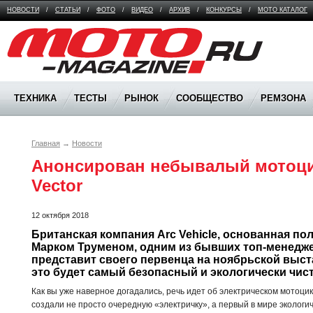
НОВОСТИ
/
СТАТЬИ
/
ФОТО
/
ВИДЕО
/
АРХИВ
/
КОНКУРСЫ
/
МОТО КАТАЛОГ
Moto Magazine
ТЕХНИКА
ТЕСТЫ
РЫНОК
СООБЩЕСТВО
РЕМЗОНА
Главная
→
Новости
Анонсирован небывалый мотоци
Vector
12 октября 2018
Британская компания Arc Vehicle, основанная пол
Марком Труменом, одним из бывших топ-менеджер
представит своего первенца на ноябрьской выста
это будет самый безопасный и экологически чист
Как вы уже наверное догадались, речь идет об электрическом мотоцикл
создали не просто очередную «электричку», а первый в мире экологич