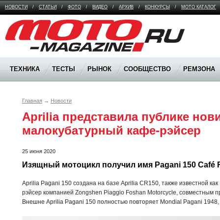
НОВОСТИ
/
СТАТЬИ
/
ФОТО
/
ВИДЕО
/
АРХИВ
/
КОНКУРСЫ
/
МОТО КАТАЛОГ
Moto Magazine
ТЕХНИКА
ТЕСТЫ
РЫНОК
СООБЩЕСТВО
РЕМЗОНА
Главная
→
Новости
Aprilia представила публике новин
малокубатурный кафе-рэйсер
25 июня 2020
Изящный мотоцикл получил имя Pagani 150 Café R
Aprilia Pagani 150 создана на базе Aprilia CR150, также известной как
рэйсер компанией Zongshen Piaggio Foshan Motorcycle, совместным п
Внешне Aprilia Pagani 150 полностью повторяет Mondial Pagani 1948,