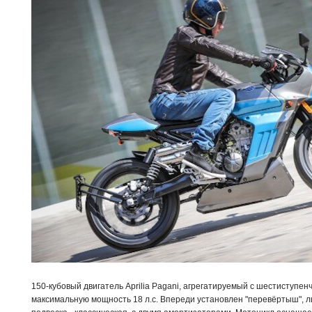
150-кубовый двигатель Aprilia Pagani, агрегатируемый с шестиступен
максимальную мощность 18 л.с. Впереди установлен "перевёртыш", л