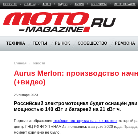
НОВОСТИ
/
СТАТЬИ
/
ФОТО
/
ВИДЕО
/
АРХИВ
/
КОНКУРСЫ
/
МОТО КАТАЛОГ
Moto Magazine
ТЕХНИКА
ТЕСТЫ
РЫНОК
СООБЩЕСТВО
РЕМЗОНА
Главная
→
Новости
Aurus Merlon: производство начнё
(+видео)
25 января 2023
Российский электромотоцикл будет оснащён двиг
мощностью 140 кВт и батареей на 21 кВт⋅ч.
Первые изображения
тяжёлого мотоцикла на электротяге
, который 
центр ГНЦ РФ ФГУП «НАМИ», появились в августе 2020 года. Правда,
момент озвучено не было.