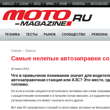
НОВОСТИ
/
СТАТЬИ
/
ФОТО
/
ВИДЕО
/
АРХИВ
/
КОНКУРСЫ
/
МОТО КАТАЛОГ
Moto Magazine
ТЕХНИКА
ТЕСТЫ
РЫНОК
СООБЩЕСТВО
РЕМЗОНА
Главная
→
Новости
Самые нелепые автозаправки со
26 марта 2013
Что в привычном понимании значит для водителя
автозаправочная станция или АЗС? Это место, гд
топливо. 
Но если в голове среднестатистического человека при слове заправ
с раздаточными колонками и в лучшем случае магазин, а в худшем про
путешественника это может означать нечто другое.
Вот вам 40 заправочных станций со всего мира, которые не вписыва