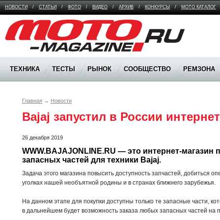
НОВОСТИ
/
СТАТЬИ
/
ФОТО
/
ВИДЕО
/
АРХИВ
/
КОНКУРСЫ
/
МОТО КАТАЛОГ
Moto Magazine
ТЕХНИКА
ТЕСТЫ
РЫНОК
СООБЩЕСТВО
РЕМЗОНА
Главная
→
Новости
Bajaj запустил в России интерне
26 декабря 2019
WWW.BAJAJONLINE.RU — это интернет-магазин п
запасных частей для техники Bajaj. 
Задача этого магазина повысить доступность запчастей, добиться о
уголках нашей необъятной родины и в странах ближнего зарубежья.
На данном этапе для покупки доступны только те запасные части, кот
в дальнейшем будет возможность заказа любых запасных частей на 