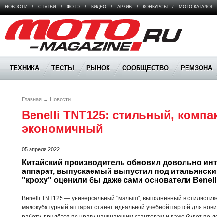
НОВОСТИ
/
СТАТЬИ
/
ФОТО
/
ВИДЕО
/
АРХИВ
/
КОНКУРСЫ
/
МОТО КАТАЛОГ
Moto Magazine
ТЕХНИКА
ТЕСТЫ
РЫНОК
СООБЩЕСТВО
РЕМЗОНА
Главная
→
Новости
Benelli TNT125: стильный, компак
экономичный
05 апреля 2022
Китайский производитель обновил довольно инт
аппарат, выпускаемый выпустил под итальянским
"кроху" оценили бы даже сами основатели Benelli
Benelli TNT125 — универсальный "малыш", выполненный в стилистик
малокубатурный аппарат станет идеальной учебной партой для нович
работу, придётся по нраву начинающим стантерам и даже будет по д