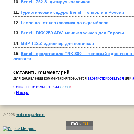
10. 
Benelli 752 S: цитируя классиков
11. 
Туристические эндуро Benelli теперь и в России
12. 
Leoncino: от неоклассика до скремблера
13. 
Benelli BKX 250 ADV: мини-эдвенчер для Европы
14. 
MBP T125: эдвенчер для новичков
15. 
Benelli представила TRK 800 — топовый эдвенчер в
линейке
Оставить комментарий
Для добавления комментария требуется
зарегистрироваться
или
Социальные комментарии
Cackl
e
↑
Наверх
© 2026
moto-magazine.ru
.