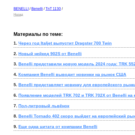
BENELLI
/
Benelli
/
TnT 1130
/
Назад
Материалы по теме:
1. 
Через год Italjet выпустит Dragster 700 Twin
2. 
Новый нейкед 902S от Benelli
3. 
Benelli представили новую модель 2024 года: TRK 55
4. 
Компания Benelli выводит новинки на рынок США
5. 
Benelli представляет новинку для европейского рынка
6. 
Появление моделей TRK 702 и TRK 702X от Benelli на
7. 
Пол-литровый львёнок
8. 
Benelli Tornado 402 скоро выйдет на европейский ры
9. 
Еще одна цитата от компании Benelli