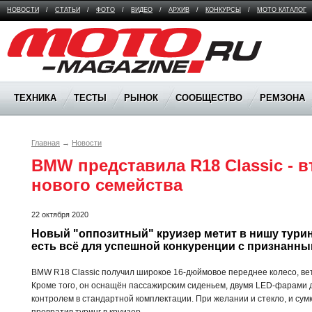
НОВОСТИ
/
СТАТЬИ
/
ФОТО
/
ВИДЕО
/
АРХИВ
/
КОНКУРСЫ
/
МОТО КАТАЛОГ
Moto Magazine
ТЕХНИКА
ТЕСТЫ
РЫНОК
СООБЩЕСТВО
РЕМЗОНА
Главная
→
Новости
BMW представила R18 Classic - в
нового семейства 
22 октября 2020
Новый "оппозитный" круизер метит в нишу туринго
есть всё для успешной конкуренции с признанны
BMW R18 Classic получил широкое 16-дюймовое переднее колесо, вет
Кроме того, он оснащён пассажирским сиденьем, двумя LED-фарами д
контролем в стандартной комплектации. При желании и стекло, и сум