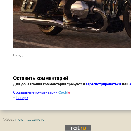
Назад
Оставить комментарий
Для добавления комментария требуется
зарегистрироваться
или
Социальные комментарии
Cackl
e
↑
Наверх
© 2026
moto-magazine.ru
.