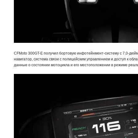
CFMoto 300GT-E получил бортовую инфотейнмент-систему с 7,0-дюйм
навигатор, система связи с полицейским управлением и доступ к обл
данные о состоянии мотоцикла и его местоположении в режиме реал