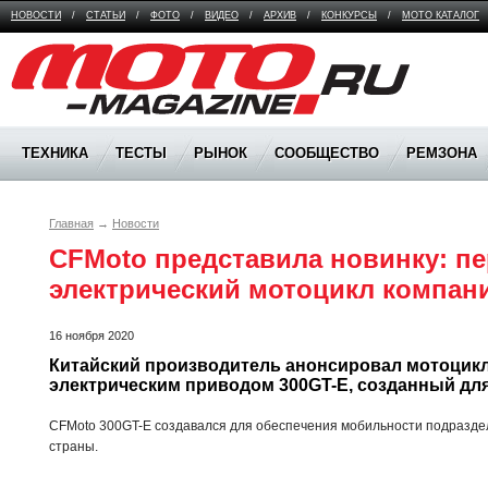
НОВОСТИ
/
СТАТЬИ
/
ФОТО
/
ВИДЕО
/
АРХИВ
/
КОНКУРСЫ
/
МОТО КАТАЛОГ
Moto Magazine
ТЕХНИКА
ТЕСТЫ
РЫНОК
СООБЩЕСТВО
РЕМЗОНА
Главная
→
Новости
CFMoto представила новинку: пе
электрический мотоцикл компан
16 ноября 2020
Китайский производитель анонсировал мотоцикл 
электрическим приводом 300GT-E, созданный для
CFMoto 300GT-E создавался для обеспечения мобильности подразде
страны.