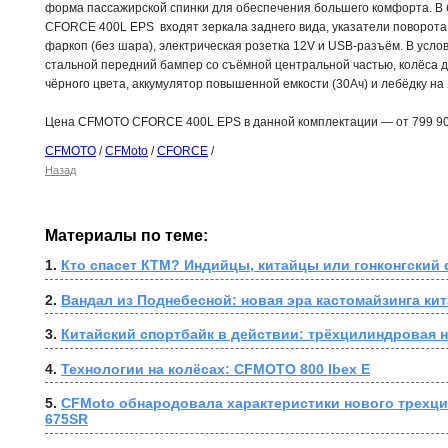
форма пассажирской спинки для обеспечения большего комфорта. 
CFORCE 400L EPS входят зеркала заднего вида, указатели поворота 
фаркоп (без шара), электрическая розетка 12V и USB-разъём. В усл
стальной передний бампер со съёмной центральной частью, колёса 
чёрного цвета, аккумулятор повышенной емкости (30Ач) и лебёдку на
Цена CFMOTO CFORCE 400L EPS в данной комплектации — от 799 90
CFMOTO
/
CFMoto
/
CFORCE
/
Назад
Материалы по теме:
1. 
Кто спасет КТМ? Индийцы, китайцы или гонконгский
2. 
Вандал из Поднебесной: новая эра кастомайзинга ки
3. 
Китайский спортбайк в действии: трёхцилиндровая 
4. 
Технологии на колёсах: CFMOTO 800 Ibex E
5. 
CFMoto обнародовала характеристики нового трехци
675SR