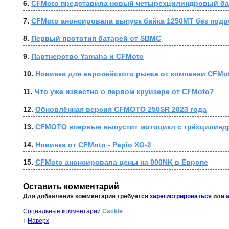
6. 
CFMoto представила новый четырехцилиндровый бай
7. 
CFMoto анонсировала выпуск байка 1250MT без под
8. 
Первый прототип батарей от SBMC
9. 
Партнерство Yamaha и CFMoto
10. 
Новинка для европейского рынка от компании CFMo
11. 
Что уже известно о первом круизере от CFMoto?
12. 
Обновлённая версия CFMOTO 250SR 2023 года
13. 
CFMOTO впервые выпустит мотоцикл с трёхцилинд
14. 
Новинка от CFMoto - Papio XO-2
15. 
CFMoto анонсировала цены на 800NK в Европе
Оставить комментарий
Для добавления комментария требуется
зарегистрироваться
или
Социальные комментарии
Cackl
e
↑
Наверх