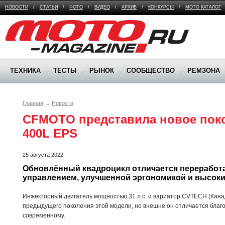
НОВОСТИ
/
СТАТЬИ
/
ФОТО
/
ВИДЕО
/
АРХИВ
/
КОНКУРСЫ
/
МОТО КАТАЛОГ
Moto Magazine
ТЕХНИКА
ТЕСТЫ
РЫНОК
СООБЩЕСТВО
РЕМЗОНА
Главная
→
Новости
CFMOTO представила новое пок
400L EPS
25 августа 2022
Обновлённый квадроцикл отличается переработ
управлением, улучшенной эргономикой и высок
Инжекторный двигатель мощностью 31 л.с. и вариатор CVTECH (Кан
предыдущего поколения этой модели, но внешне он отличается благо
современному.