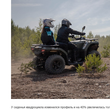
У сиденья квадроцикла изменился профиль и на 40% увеличилась то