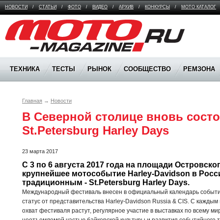
НОВОСТИ
/
СТАТЬИ
/
ФОТО
/
ВИДЕО
/
АРХИВ
/
КОНКУРСЫ
/
МОТО КАТАЛОГ
Moto Magazine
ТЕХНИКА
ТЕСТЫ
РЫНОК
СООБЩЕСТВО
РЕМЗОНА
Главная
→
Новости
В Северной столице вновь состо
St.Petersburg Harley Days
23 марта 2017
C 3 по 6 августа 2017 года на площади Островског
крупнейшее мотособытие Harley-Davidson в Росси
традиционным - St.Petersburg Harley Days. 
Международный фестиваль внесен в официальный календарь событий
статус от представительства Harley-Davidson Russia & CIS. С кажды
охват фестиваля растут, регулярное участие в выставках по всему м