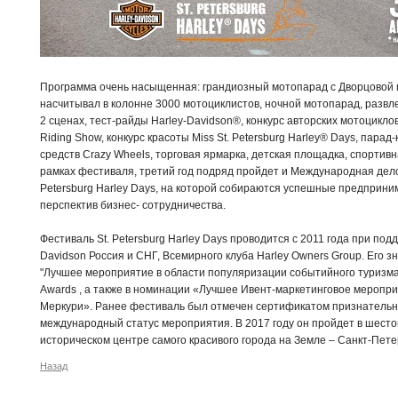
Программа очень насыщенная: грандиозный мотопарад с Дворцовой п
насчитывал в колонне 3000 мотоциклистов, ночной мотопарад, развл
2 сценах, тест-райды Harley-Davidson®, конкурс авторских мотоциклов
Riding Show, конкурс красоты Miss St. Petersburg Harley® Days, пар
средств Crazy Wheels, торговая ярмарка, детская площадка, спортивна
рамках фестиваля, третий год подряд пройдет и Международная дело
Petersburg Harley Days, на которой собираются успешные предприн
перспектив бизнес- сотрудничества.
Фестиваль St. Petersburg Harley Days проводится с 2011 года при под
Davidson Россия и СНГ, Всемирного клуба Harley Owners Group. Его 
"Лучшее мероприятие в области популяризации событийного туризма
Awards , а также в номинации «Лучшее Ивент-маркетинговое мероп
Меркури». Ранее фестиваль был отмечен сертификатом признательн
международный статус мероприятия. В 2017 году он пройдет в шестой
историческом центре самого красивого города на Земле – Санкт-Пете
Назад