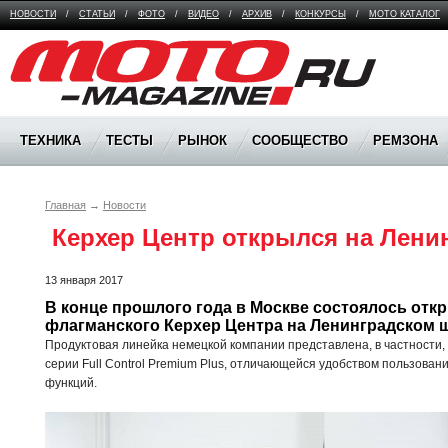
НОВОСТИ
/
СТАТЬИ
/
ФОТО
/
ВИДЕО
/
АРХИВ
/
КОНКУРСЫ
/
МОТО КАТАЛОГ
Moto Magazine
ТЕХНИКА
ТЕСТЫ
РЫНОК
СООБЩЕСТВО
РЕМЗОНА
Главная
→
Новости
 Керхер Центр открылся на Лени
13 января 2017
В конце прошлого года в Москве состоялось откр
флагманского Керхер Центра на Ленинградском 
Продуктовая линейка немецкой компании представлена, в частности,
серии Full Control Premium Plus, отличающейся удобством пользован
функций.