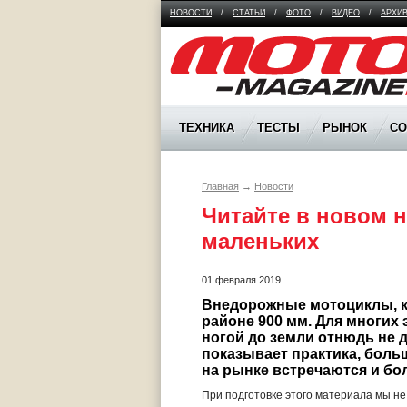
НОВОСТИ
/
СТАТЬИ
/
ФОТО
/
ВИДЕО
/
АРХИ
Moto Magazine
ТЕХНИКА
ТЕСТЫ
РЫНОК
С
Главная
→
Новости
Читайте в новом н
маленьких
01 февраля 2019
Внедорожные мотоциклы, ка
районе 900 мм. Для многих
ногой до земли отнюдь не 
показывает практика, больше
на рынке встречаются и бол
При подготовке этого материала мы н