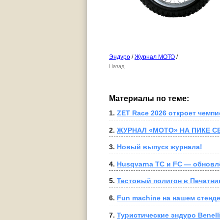
Эндуро
/
Журнал МОТО
/
Назад
Материалы по теме:
1. 
ZET Race 2026 откроет чемп
2. 
ЖУРНАЛ «МОТО» НА ПИКЕ С
3. 
Новый выпуск журнала!
4. 
Husqvarna TC и FC — обновл
5. 
Тестовый полигон в Печатни
6. 
Fun machine на нашем стенд
7. 
Туристические эндуро Benell