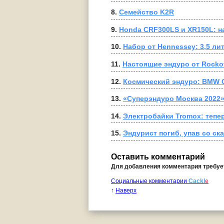
8. 
Семейство K2R
9. 
Honda CRF300LS и XR150L: н
10. 
Набор от Hennessey: 3,5 лит
11. 
Настоящие эндуро от Rocko
12. 
Космический эндуро: BMW G
13. 
«Суперэндуро Москва 2022»
14. 
Электробайки Tromox: тепе
15. 
Эндурист погиб, упав со ск
Оставить комментарий
Для добавления комментария требу
Социальные комментарии
Cackl
e
↑
Наверх