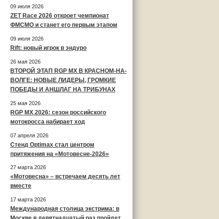
09 июля 2026
ZET Race 2026 откроет чемпионат
ФМСМО и станет его первым этапом
09 июля 2026
Rift: новый игрок в эндуро
26 мая 2026
ВТОРОЙ ЭТАП RGP MX В КРАСНОМ-НА-
ВОЛГЕ: НОВЫЕ ЛИДЕРЫ, ГРОМКИЕ
ПОБЕДЫ И АНШЛАГ НА ТРИБУНАХ
25 мая 2026
RGP MX 2026: сезон российского
мотокросса набирает ход
07 апреля 2026
Стенд Optimax стал центром
притяжения на «Мотовесне-2026»
27 марта 2026
«Мотовесна» – встречаем десять лет
вместе
17 марта 2026
Международная столица экстрима: в
Москве в девятнадцатый раз пройдет