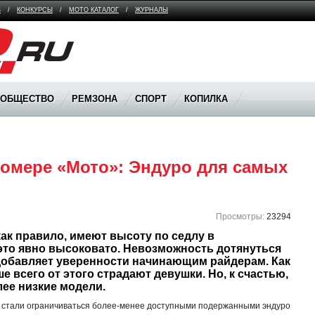
В
/
КОНКУРСЫ
/
МОТО КАТАЛОГ
/
ЖУРНАЛЫ
ООБЩЕСТВО
РЕМЗОНА
СПОРТ
КОПИЛКА
омере «Мото»: Эндуро для самых 
Просмотры:
23294
к правило, имеют высоту по седлу в 
 это явно высоковато. Невозможность дотянуться 
добавляет уверенности начинающим райдерам. Как 
 всего от этого страдают девушки. Но, к счастью, 
ее низкие модели. 
е стали ограничиваться более-менее доступными подержанными эндуро