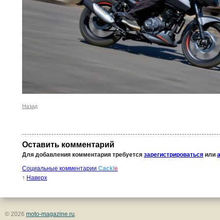
Назад
Оставить комментарий
Для добавления комментария требуется
зарегистрироваться
или
Социальные комментарии
Cackl
e
↑
Наверх
© 2026
moto-magazine.ru
.