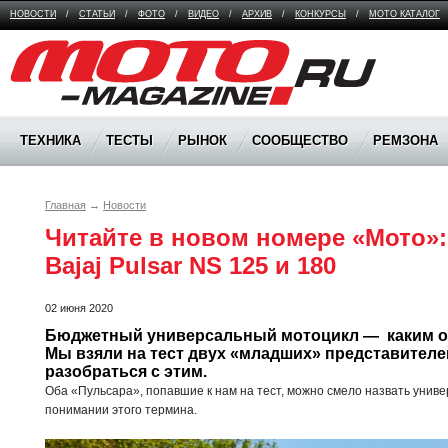
НОВОСТИ
/
СТАТЬИ
/
ФОТО
/
ВИДЕО
/
АРХИВ
/
КОНКУРСЫ
/
МОТО КАТАЛОГ
Moto Magazine
ТЕХНИКА
ТЕСТЫ
РЫНОК
СООБЩЕСТВО
РЕМЗОНА
Главная
→
Новости
Читайте в новом номере «Мото»: 
Bajaj Pulsar NS 125 и 180
02 июня 2020
Бюджетный универсальный мотоцикл —  каким о
Мы взяли на тест двух «младших» представителей
разобраться с этим.
Оба «Пульсара», попавшие к нам на тест, можно смело назвать унив
понимании этого термина.