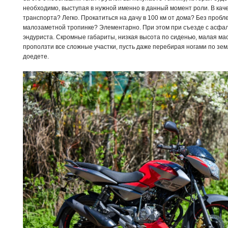
необходимо, выступая в нужной именно в данный момент роли. В каче
транспорта? Легко. Прокатиться на дачу в 100 км от дома? Без пробле
малозаметной тропинке? Элементарно. При этом при съезде с асфал
эндуриста. Скромные габариты, низкая высота по сиденью, малая ма
проползти все сложные участки, пусть даже перебирая ногами по зе
доедете.