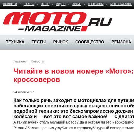
НОВОСТИ
/
СТАТЬИ
/
ФОТО
/
ВИДЕО
/
АРХИВ
/
КОНКУРСЫ
/
МОТО КАТАЛОГ
Moto Magazine
ТЕХНИКА
ТЕСТЫ
РЫНОК
СООБЩЕСТВО
РЕМЗОНА
Главная
→
Новости
Читайте в новом номере «Мото»:
кроссоверов
24 июля 2017
Как только речь заходит о мотоциклах для путеше
набегающих советчиков сразу выдают список об
подобной техники: это бескомпромиссно должен 
колёсах и — вот это вот самое важное! — с двига
А так ли нужен столь большой мотор? Да и острая ли это необходим
Роман Абалакин решил углубиться в среднекубатурный сектор и выяс