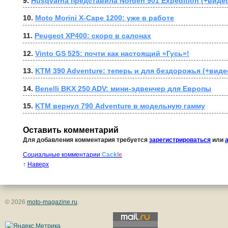
9. 
Husqvarna представила Norden 901 Expedition (+виде
10. 
Moto Morini X-Cape 1200: уже в работе
11. 
Peugeot XP400: скоро в салонах
12. 
Vinto GS 525: почти как настоящий «Гусь»!
13. 
KTM 390 Adventure: теперь и для бездорожья (+виде
14. 
Benelli BKX 250 ADV: мини-эдвенчер для Европы
15. 
KTM вернул 790 Adventure в модельную гамму
Оставить комментарий
Для добавления комментария требуется
зарегистрироваться
или
Социальные комментарии
Cackl
e
↑
Наверх
© 2026
moto-magazine.ru
.