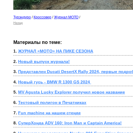
Турэндуро
/
Кроссовер
/
Журнал МОТО
/
Назад
Материалы по теме:
1. 
ЖУРНАЛ «МОТО» НА ПИКЕ СЕЗОНА
2. 
Новый выпуск журнала!
3. 
Представлен Ducati DesertX Rally 2024, первые подро
4. 
Новый гусь - BMW R 1300 GS 2024 
5. 
MV Agusta Lucky Explorer получил новое название
6. 
Тестовый полигон в Печатниках
7. 
Fun machine на нашем стенде
8. 
СуперХонда ADV 160: Iron Man и Captain America!