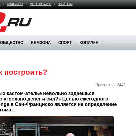
В
/
КОНКУРСЫ
/
МОТО КАТАЛОГ
/
ЖУРНАЛЫ
ООБЩЕСТВО
РЕМЗОНА
СПОРТ
КОПИЛКА
к построить?
Просмотры:
2448
ых кастом-ателье невольно задаешься 
о угрохано денег и сил?» Целью ежегодного 
enge в Сан-Франциско является не определение 
стома…