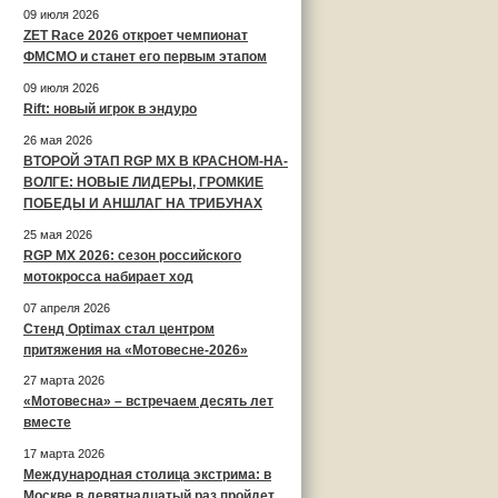
09 июля 2026
ZET Race 2026 откроет чемпионат
ФМСМО и станет его первым этапом
09 июля 2026
Rift: новый игрок в эндуро
26 мая 2026
ВТОРОЙ ЭТАП RGP MX В КРАСНОМ-НА-
ВОЛГЕ: НОВЫЕ ЛИДЕРЫ, ГРОМКИЕ
ПОБЕДЫ И АНШЛАГ НА ТРИБУНАХ
25 мая 2026
RGP MX 2026: сезон российского
мотокросса набирает ход
07 апреля 2026
Стенд Optimax стал центром
притяжения на «Мотовесне-2026»
27 марта 2026
«Мотовесна» – встречаем десять лет
вместе
17 марта 2026
Международная столица экстрима: в
Москве в девятнадцатый раз пройдет