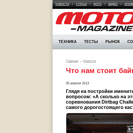
НОВОСТИ
/
СТАТЬИ
/
ФОТО
/
ВИДЕО
/
АРХИ
Moto Magazine
ТЕХНИКА
ТЕСТЫ
РЫНОК
С
Главная
→
Новости
Что нам стоит бай
05 апреля 2013
Глядя на постройки именит
вопросом: «А сколько на эт
соревнования Dirtbag Chall
самого дорогостоящего ка