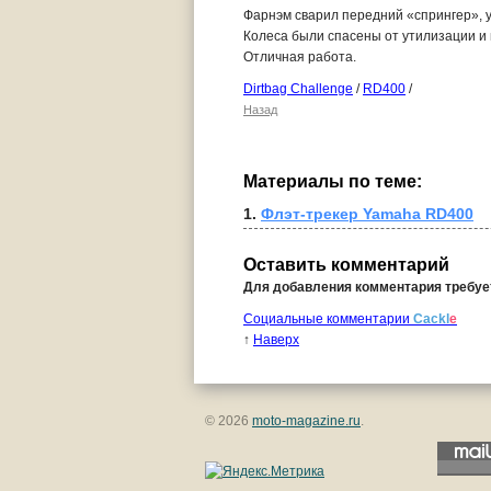
Фарнэм сварил передний «спрингер», у
Колеса были спасены от утилизации и 
Отличная работа.
Dirtbag Challenge
/
RD400
/
Назад
Материалы по теме:
1. 
Флэт-трекер Yamaha RD400
Оставить комментарий
Для добавления комментария требу
Социальные комментарии
Cackl
e
↑
Наверх
© 2026
moto-magazine.ru
.