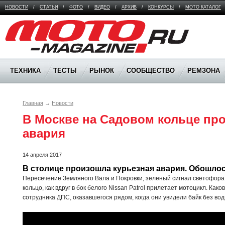
НОВОСТИ
/
СТАТЬИ
/
ФОТО
/
ВИДЕО
/
АРХИВ
/
КОНКУРСЫ
/
МОТО КАТАЛОГ
Moto Magazine
ТЕХНИКА
ТЕСТЫ
РЫНОК
СООБЩЕСТВО
РЕМЗОНА
Главная
→
Новости
В Москве на Садовом кольце про
авария
14 апреля 2017
В столице произошла курьезная авария. Обошлос
Пересечение Земляного Вала и Покровки, зеленый сигнал светофора
кольцо, как вдруг в бок белого Nissan Patrol прилетает мотоцикл. Как
сотрудника ДПС, оказавшегося рядом, когда они увидели байк без вод