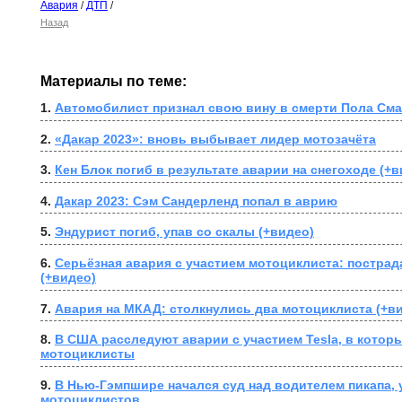
Авария
/
ДТП
/
Назад
Материалы по теме:
1. 
Автомобилист признал свою вину в смерти Пола Сма
2. 
«Дакар 2023»: вновь выбывает лидер мотозачёта
3. 
Кен Блок погиб в результате аварии на снегоходе (+в
4. 
Дакар 2023: Сэм Сандерленд попал в аврию
5. 
Эндурист погиб, упав со скалы (+видео)
6. 
Серьёзная авария с участием мотоциклиста: пострад
(+видео)
7. 
Авария на МКАД: столкнулись два мотоциклиста (+в
8. 
В США расследуют аварии с участием Tesla, в которы
мотоциклисты
9. 
В Нью-Гэмпшире начался суд над водителем пикапа, 
мотоциклистов