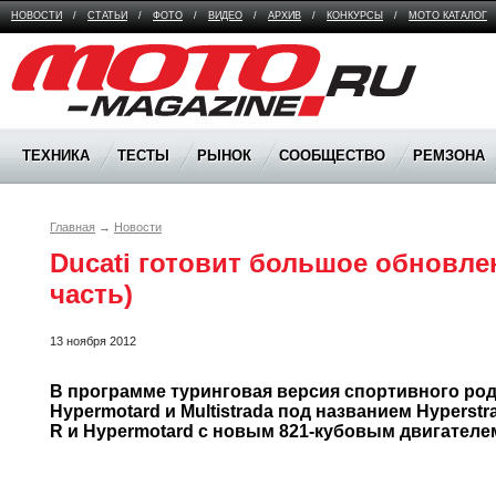
НОВОСТИ
/
СТАТЬИ
/
ФОТО
/
ВИДЕО
/
АРХИВ
/
КОНКУРСЫ
/
МОТО КАТАЛОГ
Moto Magazine
ТЕХНИКА
ТЕСТЫ
РЫНОК
СООБЩЕСТВО
РЕМЗОНА
Главная
→
Новости
Ducati готовит большое обновлени
часть)
13 ноября 2012
В программе туринговая версия спортивного родст
Hypermotard и Multistrada под названием Hyperstra
R и Hypermotard с новым 
821-кубовым
 двигателе