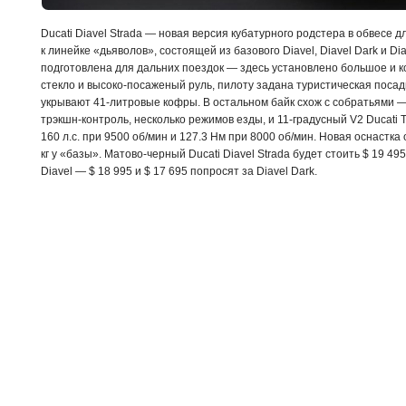
Ducati Diavel Strada — новая версия кубатурного родстера в обвесе
к линейке «дьяволов», состоящей из базового Diavel, Diavel Dark и D
подготовлена для дальних поездок — здесь установлено большое и 
стекло и
высоко-посаженый
руль, пилоту задана туристическая посадк
укрывают
41-литровые
кофры. В остальном байк схож с собратьями 
трэкшн-контроль
, несколько режимов езды, и
11-градусный
V2 Ducati 
160 л.с. при 9500 об/мин и 127.3 Нм при 8000 об/мин. Новая оснастка 
кг у «базы».
Матово-черный
Ducati Diavel Strada будет стоить $ 19 49
Diavel — $ 18 995 и $ 17 695 попросят за Diavel Dark.