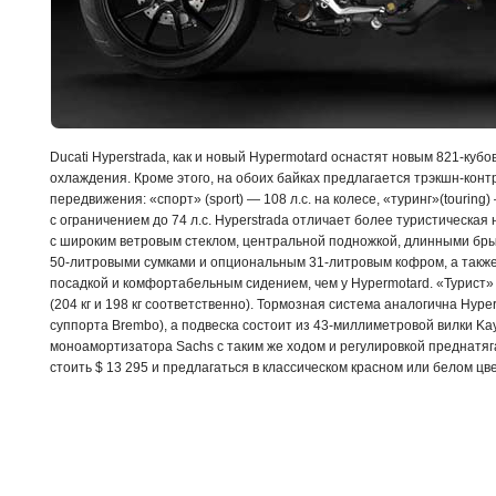
Ducati Hyperstrada, как и новый Hypermotard оснастят новым
821-кубо
охлаждения. Кроме этого, на обоих байках предлагается
трэкшн-конт
передвижения: «спорт» (sport) — 108 л.с. на колесе, «туринг»(touring)
с ограничением до 74 л.с. Hyperstrada отличает более туристическа
с широким ветровым стеклом, центральной подножкой, длинными бры
50-литровыми
сумками и опциональным
31-литровым
кофром, а такж
посадкой и комфортабельным сидением, чем у Hypermotard. «Турист
(204 кг и 198 кг соответственно). Тормозная система аналогична Hyp
суппорта Brembo), а подвеска состоит из
43-миллиметровой
вилки Kay
моноамортизатора Sachs с таким же ходом и регулировкой преднатяга
стоить $ 13 295 и предлагаться в классическом красном или белом цве