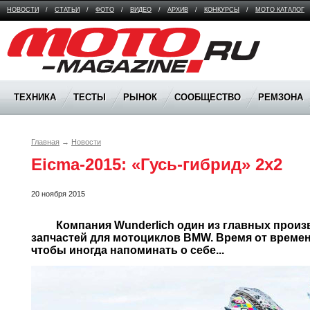
НОВОСТИ
/
СТАТЬИ
/
ФОТО
/
ВИДЕО
/
АРХИВ
/
КОНКУРСЫ
/
МОТО КАТАЛОГ
Moto Magazine
ТЕХНИКА
ТЕСТЫ
РЫНОК
СООБЩЕСТВО
РЕМЗОНА
Главная
→
Новости
Eicma-2015: «Гусь-гибрид» 2х2
20 ноября 2015
	 Компания Wunderlich один из главных производителей афтермаркетовых 
запчастей для мотоциклов BMW. Время от времен