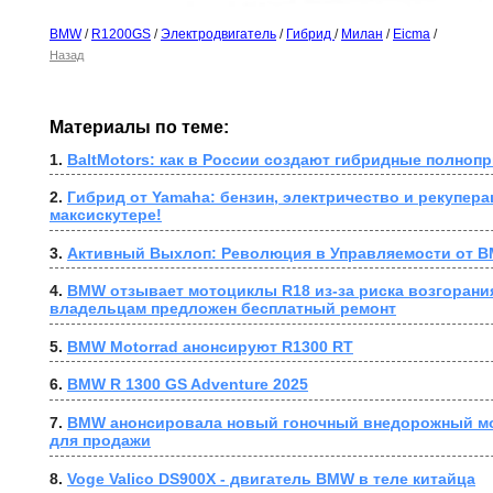
BMW
/
R1200GS
/
Электродвигатель
/
Гибрид
/
Милан
/
Eicma
/
Назад
Материалы по теме:
1. 
BaltMotors: как в России создают гибридные полно
2. 
Гибрид от Yamaha: бензин, электричество и рекупера
максискутере!
3. 
Активный Выхлоп: Революция в Управляемости от B
4. 
BMW отзывает мотоциклы R18 из-за риска возгорания
владельцам предложен бесплатный ремонт
5. 
BMW Motorrad анонсируют R1300 RT
6. 
BMW R 1300 GS Adventure 2025
7. 
BMW анонсировала новый гоночный внедорожный мо
для продажи
8. 
Voge Valico DS900X - двигатель BMW в теле китайца