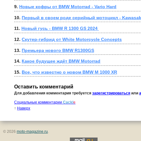
9. 
Новые кофры от BMW Motorrad - Vario Hard
10. 
Первый в своем роде серийный мотоцикл - Kawasaki 
11. 
Новый гусь - BMW R 1300 GS 2024 
12. 
Скутер-гибрид от White Motorcycle Concepts
13. 
Премьера нового BMW R1300GS
14. 
Какое будущее ждёт BMW Motorrad
15. 
Все, что известно о новом BMW M 1000 XR
Оставить комментарий
Для добавления комментария требуется
зарегистрироваться
или
Социальные комментарии
Cackl
e
↑
Наверх
© 2026
moto-magazine.ru
.