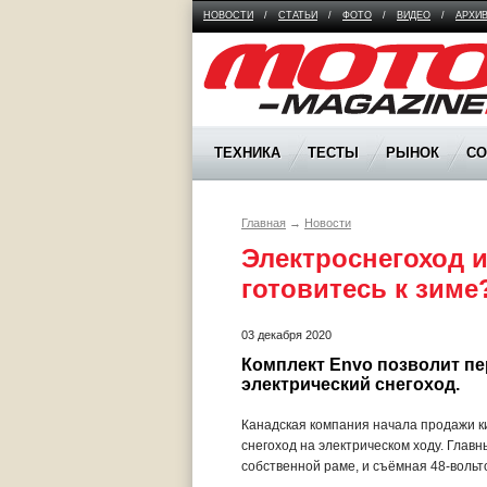
НОВОСТИ
/
СТАТЬИ
/
ФОТО
/
ВИДЕО
/
АРХИ
Moto Magazine
ТЕХНИКА
ТЕСТЫ
РЫНОК
С
Главная
→
Новости
Электроснегоход и
готовитесь к зиме
03 декабря 2020
Комплект Envo позволит пе
электрический снегоход.
Канадская компания начала продажи к
снегоход на электрическом ходу. Гла
собственной раме, и съёмная 48-вольто