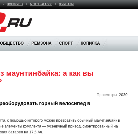
В
/
КОНКУРСЫ
/
МОТО КАТАЛОГ
/
ЖУРНАЛЫ
ООБЩЕСТВО
РЕМЗОНА
СПОРТ
КОПИЛКА
з маунтинбайка: а как вы 
? 
Просмотры:
2030
реоборудовать горный велосипед в 
ита, с помощью которого можно превратить обычный маунтинбайк в
вные элементы комплекта — гусеничный привод, смонтированный на
вая батарея на 17,5 Ач.