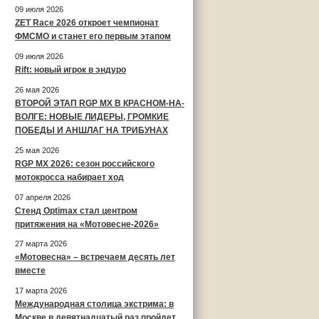
09 июля 2026
ZET Race 2026 откроет чемпионат
ФМСМО и станет его первым этапом
09 июля 2026
Rift: новый игрок в эндуро
26 мая 2026
ВТОРОЙ ЭТАП RGP MX В КРАСНОМ-НА-
ВОЛГЕ: НОВЫЕ ЛИДЕРЫ, ГРОМКИЕ
ПОБЕДЫ И АНШЛАГ НА ТРИБУНАХ
25 мая 2026
RGP MX 2026: сезон российского
мотокросса набирает ход
07 апреля 2026
Стенд Optimax стал центром
притяжения на «Мотовесне-2026»
27 марта 2026
«Мотовесна» – встречаем десять лет
вместе
17 марта 2026
Международная столица экстрима: в
Москве в девятнадцатый раз пройдет