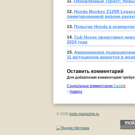
11. 
Обновлённый Турист: Новы
12. 
Honda Monkey Z125R Legacy 
лимитированной версии раску
13. 
Попытки Honda в компактно
14. 
Cub House представил нов
2024 года
15. 
Американское подразделение
11 мотоциклов вернутся в мод
Оставить комментарий
Для добавления комментария требу
Социальные комментарии
Cackl
e
↑
Наверх
© 2026
moto-magazine.ru
.