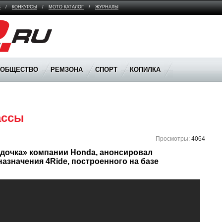
В
/
КОНКУРСЫ
/
МОТО КАТАЛОГ
/
ЖУРНАЛЫ
ООБЩЕСТВО
РЕМЗОНА
СПОРТ
КОПИЛКА
ассы
Просмотры:
4064
«дочка» компании Honda, анонсировал 
значения 4Ride, построенного на базе 