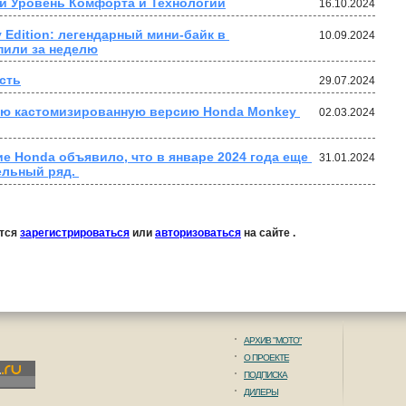
й Уровень Комфорта и Технологий
16.10.2024
Edition: легендарный мини-байк в 
10.09.2024
пили за неделю
сть
29.07.2024
ую кастомизированную версию Honda Monkey 
02.03.2024
 Honda объявило, что в январе 2024 года еще 
31.01.2024
ельный ряд. 
ется
зарегистрироваться
или
авторизоваться
на сайте .
АРХИВ "МОТО"
О ПРОЕКТЕ
ПОДПИСКА
ДИЛЕРЫ