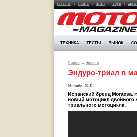
НОВОСТИ
/
СТАТЬИ
/
ФОТО
/
ВИДЕО
/
АРХИ
Moto Magazine
ТЕХНИКА
ТЕСТЫ
РЫНОК
С
Главная
→
Новости
Эндуро-триал в м
06 ноября 2015
Испанский бренд Montesa, 
новый мотоцикл двойного на
триального мотоцикла.