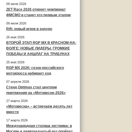
09 июля 2026
ZET Race 2026 откроет чемпионат
ФМСМО и станет его первым этапом
09 июля 2026
Rift: новый игрок в эндуро
26 мая 2026
ВТОРОЙ ЭТАП RGP MX В КРАСНОМ-НА-
ВОЛГЕ: НОВЫЕ ЛИДЕРЫ, ГРОМКИЕ
ПОБЕДЫ И АНШЛАГ НА ТРИБУНАХ
25 мая 2026
RGP MX 2026: сезон российского
мотокросса набирает ход
07 апреля 2026
Стенд Optimax стал центром
притяжения на «Мотовесне-2026»
27 марта 2026
«Мотовесна» – встречаем десять лет
вместе
17 марта 2026
Международная столица экстрима: в
Москве в девятнадцатый раз пройдет