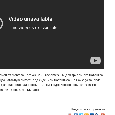
амой от Montesa Cota 4RT260. Характерный для триального мотоцкла
ную багажную емкость под сидением мотоцикла. На байке установлен
, заявленная дальность – 120 км. Подробности новинки, а также
пании 16 ноября в Милане.
Поделиться с друзьями: