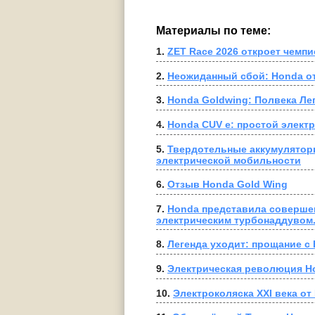
Материалы по теме:
1. 
ZET Race 2026 откроет чемп
2. 
Неожиданный сбой: Honda от
3. 
Honda Goldwing: Полвека Ле
4. 
Honda CUV e: простой элект
5. 
Твердотельные аккумуляторы
электрической мобильности
6. 
Отзыв Honda Gold Wing
7. 
Honda представила соверше
электрическим турбонаддувом
8. 
Легенда уходит: прощание с
9. 
Электрическая революция Ho
10. 
Электроколяска XXI века от