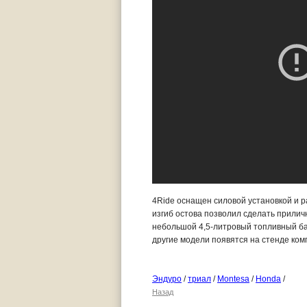
4Ride оснащен силовой установкой и р
изгиб остова позволил сделать прилич
небольшой 4,5-литровый топливный бак
другие модели появятся на стенде ком
Эндуро
/
триал
/
Montesa
/
Honda
/
Назад