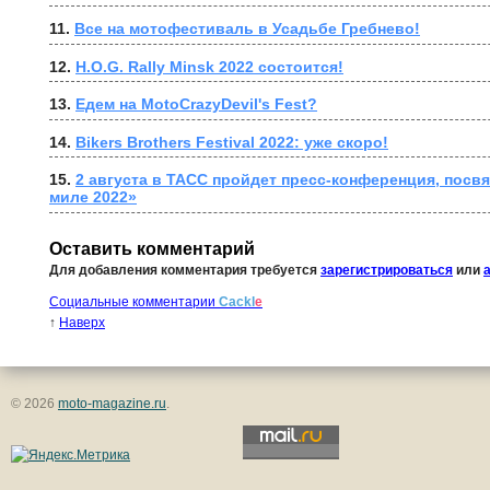
11. 
Все на мотофестиваль в Усадьбе Гребнево!
12. 
H.O.G. Rally Minsk 2022 состоится!
13. 
Едем на MotoCrazyDevil's Fest?
14. 
Bikers Brothers Festival 2022: уже скоро!
15. 
2 августа в ТАСС пройдет пресс-конференция, посв
миле 2022»
Оставить комментарий
Для добавления комментария требуется
зарегистрироваться
или
Социальные комментарии
Cackl
e
↑
Наверх
© 2026
moto-magazine.ru
.