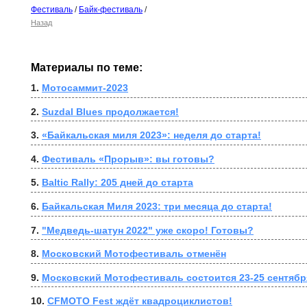
Фестиваль
/
Байк-фестиваль
/
Назад
Материалы по теме:
1. 
Мотосаммит-2023
2. 
Suzdal Blues продолжается!
3. 
«Байкальская миля 2023»: неделя до старта!
4. 
Фестиваль «Прорыв»: вы готовы?
5. 
Baltic Rally: 205 дней до старта
6. 
Байкальская Миля 2023: три месяца до старта!
7. 
"Медведь-шатун 2022" уже скоро! Готовы?
8. 
Московский Мотофестиваль отменён
9. 
Московский Мотофестиваль состоится 23-25 сентябр
10. 
CFMOTO Fest ждёт квадроциклистов!