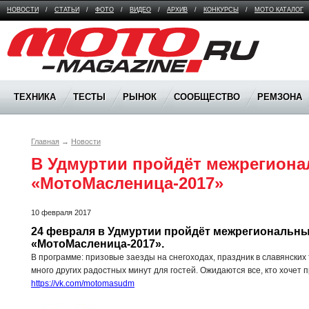
НОВОСТИ
/
СТАТЬИ
/
ФОТО
/
ВИДЕО
/
АРХИВ
/
КОНКУРСЫ
/
МОТО КАТАЛОГ
Moto Magazine
ТЕХНИКА
ТЕСТЫ
РЫНОК
СООБЩЕСТВО
РЕМЗОНА
Главная
→
Новости
В Удмуртии пройдёт межрегиона
«МотоМасленица-2017»
10 февраля 2017
24 февраля в Удмуртии пройдёт межрегиональны
«МотоМасленица-2017».
В программе: призовые заезды на снегоходах, праздник в славянских
много других радостных минут для гостей. Ожидаются все, кто хочет
https://vk.com/motomasudm