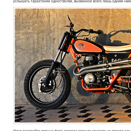
услышать тарахтение одностволки, вызванное всего лишь одним «кик