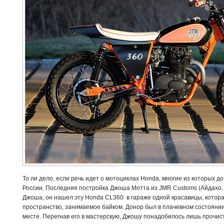
То ли дело, если речь идет о мотоциклах Honda, многие из которых д
России. Последняя постройка Джоша Мотта из JMR Customs (Айдахо,
Джоша, он нашел эту Honda CL360 в гараже одной красавицы, котор
пространство, занимаемое байком. Донор был в плачевном состоянии
месте. Перегнав его в мастерскую, Джошу понадобилось лишь прочист