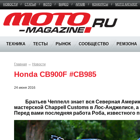
НОВОСТИ
/
СТАТЬИ
/
ФОТО
/
ВИДЕО
/
АРХИВ
/
КОНКУРСЫ
/
МОТО КАТАЛОГ
Moto Magazine
ТЕХНИКА
ТЕСТЫ
РЫНОК
СООБЩЕСТВО
РЕМЗОНА
Главная
→
Новости
Honda CB900F #CB985
24 июня 2016
	 Братьев Чеппелл знает вся Северная Америка. Крис управляет 
мастерской Chappell Customs в Лос-Анджелисе, а 