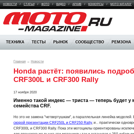
НОВОСТИ
/
СТАТЬИ
/
ФОТО
/
ВИДЕО
/
АРХИВ
/
КОНКУРСЫ
/
МОТО КАТАЛОГ
Moto Magazine
ТЕХНИКА
ТЕСТЫ
РЫНОК
СООБЩЕСТВО
РЕМЗОНА
Главная
→
Новости
Honda растёт: появились подроб
CRF300L и CRF300 Rally
17 ноября 2020
Именно такой индекс — триста — теперь будет у 
семейства CRF.
Но это не замена "четвертушкам", а параллельная линейка моделей.
скорой презентации CRF250L и CRF250 Rally
, и... практически одно
CRF300L и CRF300 Rally. Пока эти мотоциклы ориентированы исключ