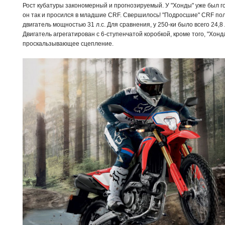
Рост кубатуры закономерный и прогнозируемый. У "Хонды" уже был г
он так и просился в младшие CRF. Свершилось! "Подросшие" CRF по
двигатель мощностью 31 л.с. Для сравнения, у 250-ки было всего 24,8 
Двигатель агрегатирован с 6-ступенчатой коробкой, кроме того, "Хон
проскальзывающее сцепление.