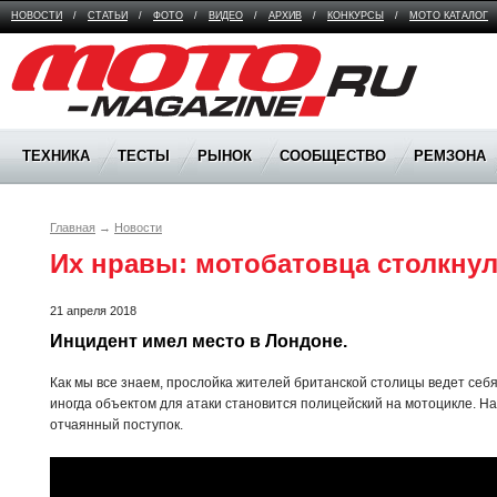
НОВОСТИ
/
СТАТЬИ
/
ФОТО
/
ВИДЕО
/
АРХИВ
/
КОНКУРСЫ
/
МОТО КАТАЛОГ
Moto Magazine
ТЕХНИКА
ТЕСТЫ
РЫНОК
СООБЩЕСТВО
РЕМЗОНА
Главная
→
Новости
Их нравы: мотобатовца столкнули
21 апреля 2018
Инцидент имел место в Лондоне.
Как мы все знаем, прослойка жителей британской столицы ведет себя 
иногда объектом для атаки становится полицейский на мотоцикле. Н
отчаянный поступок.