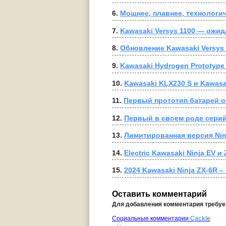
6. 
Мощнее, плавнее, технологич
7. 
Kawasaki Versys 1100 — ожи
8. 
Обновление Kawasaki Versys 
9. 
Kawasaki Hydrogen Prototyp
10. 
Kawasaki KLX230 S и Kawas
11. 
Первый прототип батарей 
12. 
Первый в своем роде серийн
13. 
Лимитированная версия Nin
14. 
Electric Kawasaki Ninja EV и
15. 
2024 Kawasaki Ninja ZX-6R 
Оставить комментарий
Для добавления комментария требу
Социальные комментарии
Cackl
e