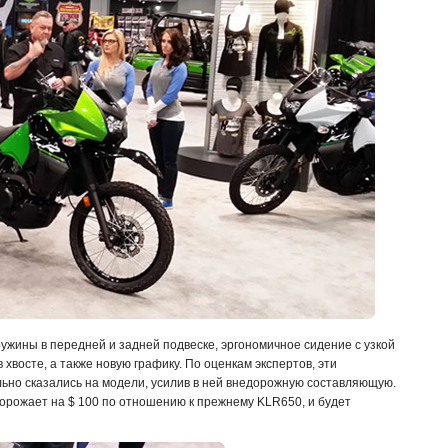
жины в передней и задней подвеске, эргономичное сидение с узкой
хвосте, а также новую графику. По оценкам экспертов, эти
но сказались на модели, усилив в ней внедорожную составляющую.
орожает на $ 100 по отношению к прежнему KLR650, и будет