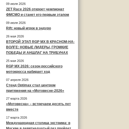
09 июля 2026
ZET Race 2026 откроет чемпионат
ФМСМО и станет его первым этапом
09 июля 2026
Rift: новый игрок в эндуро
26 мая 2026
ВТОРОЙ ЭТАП RGP MX В КРАСНОМ-НА-
ВОЛГЕ: НОВЫЕ ЛИДЕРЫ, ГРОМКИЕ
ПОБЕДЫ И АНШЛАГ НА ТРИБУНАХ
25 мая 2026
RGP MX 2026: сезон российского
мотокросса набирает ход
07 апреля 2026
Стенд Optimax стал центром
притяжения на «Мотовесне-2026»
27 марта 2026
«Мотовесна» – встречаем десять лет
вместе
17 марта 2026
Международная столица экстрима: в
Москве в девятнадцатый раз пройдет