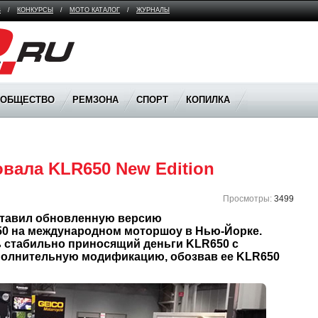
В
/
КОНКУРСЫ
/
МОТО КАТАЛОГ
/
ЖУРНАЛЫ
ООБЩЕСТВО
РЕМЗОНА
СПОРТ
КОПИЛКА
вала KLR650 New Edition
Просмотры:
3499
тавил обновленную версию 
0 на международном моторшоу в Нью-Йорке. 
 стабильно приносящий деньги KLR650 с 
полнительную модификацию, обозвав ее KLR650 