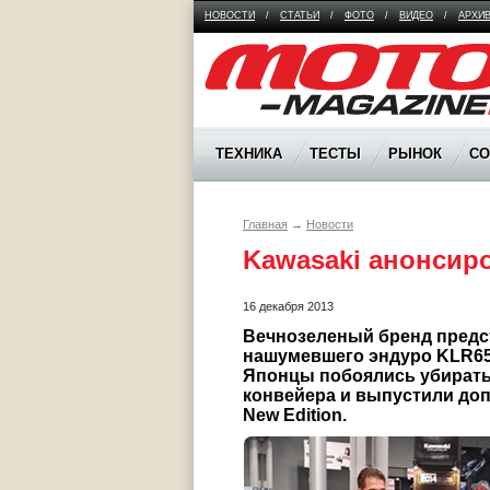
НОВОСТИ
/
СТАТЬИ
/
ФОТО
/
ВИДЕО
/
АРХИ
Moto Magazine
ТЕХНИКА
ТЕСТЫ
РЫНОК
С
Главная
→
Новости
Kawasaki анонсиро
16 декабря 2013
Вечнозеленый бренд предс
нашумевшего эндуро KLR65
Японцы побоялись убирать
конвейера и выпустили до
New Edition.