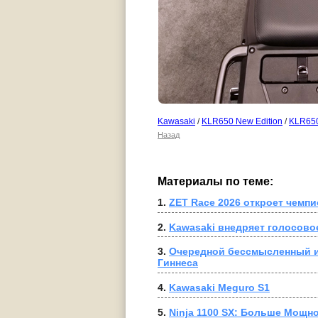
Kawasaki
/
KLR650 New Edition
/
KLR65
Назад
Материалы по теме:
1. 
ZET Race 2026 откроет чемп
2. 
Kawasaki внедряет голосовое
3. 
Очередной бессмысленный и
Гиннеса
4. 
Kawasaki Meguro S1
5. 
Ninja 1100 SX: Больше Мощн