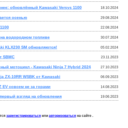
нее: обновлённый Kawasaki Versys 1100
18.10.2024
дается осенью
29.08.2024
1100
22.08.2024
e на водородном топливе
30.07.2024
aki KLX230 SM обновляются!
05.02.2024
от SBMC
23.11.2023
ый мотоцикл - Kawasaki Ninja 7 Hybrid 2024
27.10.2023
ja ZX-10RR WSBK от Kawasaki
06.09.2023
 Z EV совсем не за горами
14.08.2023
– первый взгляд на обновления
19.06.2023
ется
зарегистрироваться
или
авторизоваться
на сайте .