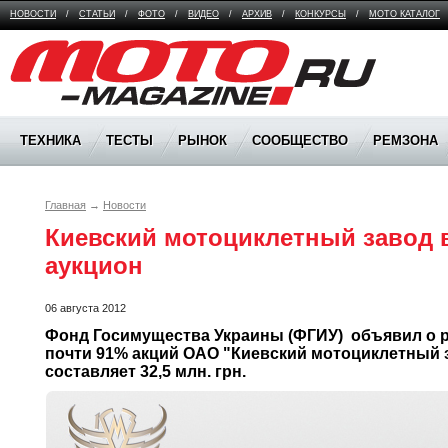
НОВОСТИ
/
СТАТЬИ
/
ФОТО
/
ВИДЕО
/
АРХИВ
/
КОНКУРСЫ
/
МОТО КАТАЛОГ
Moto Magazine
ТЕХНИКА
ТЕСТЫ
РЫНОК
СООБЩЕСТВО
РЕМЗОНА
Главная
→
Новости
Киевский мотоциклетный завод в
аукцион
06 августа 2012
Фонд Госимущества Украины (ФГИУ)  объявил о р
почти 91% акций ОАО "Киевский мотоциклетный з
составляет 32,5 млн. грн.