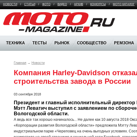
НОВОСТИ
/
СТАТЬИ
/
ФОТО
/
ВИДЕО
/
АРХИВ
/
КОНКУРСЫ
/
МОТО КАТАЛОГ
Moto Magazine
ТЕХНИКА
ТЕСТЫ
РЫНОК
СООБЩЕСТВО
РЕМЗОНА
Главная
→
Новости
Компания Harley-Davidson отказал
строительства завода в России
03 сентября 2018
Президент и главный исполнительный директор H
Мэтт Леватич выступил с заявлением по сборочн
Вологодской области.
А ведь все так хорошо начиналось... Не далее как 10 августа 2018 О
«Корпорации развития Вологодской области» предложила Мэтту Лева
индустриальном парке «Череповец на очень выгодных условиях. Со